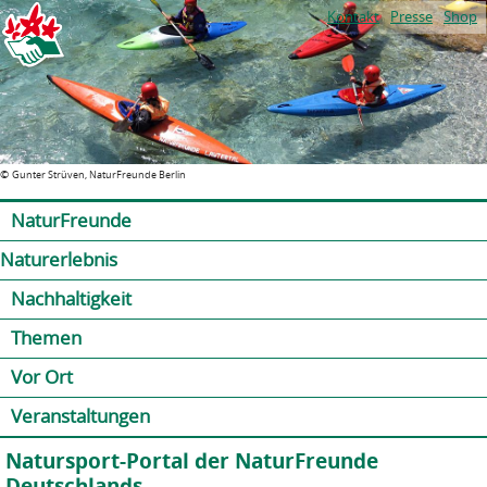
Jump to navigation
Kontakt
Presse
Shop
©
Gunter Strüven, NaturFreunde Berlin
NaturFreunde
Naturerlebnis
Nachhaltigkeit
Themen
Vor Ort
Veranstaltungen
Natursport-Portal der NaturFreunde
Deutschlands