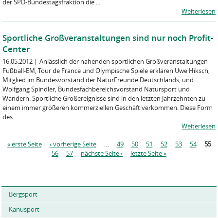
der SPD-Bundestagsfraktion die ...
Weiterlesen
Sportliche Großveranstaltungen sind nur noch Profit-
Center
16.05.2012
|
Anlässlich der nahenden sportlichen Großveranstaltungen
Fußball-EM, Tour de France und Olympische Spiele erklären Uwe Hiksch,
Mitglied im Bundesvorstand der NaturFreunde Deutschlands, und
Wolfgang Spindler, Bundesfachbereichsvorstand Natursport und
Wandern: Sportliche Großereignisse sind in den letzten Jahrzehnten zu
einem immer größeren kommerziellen Geschäft verkommen. Diese Form
des ...
Weiterlesen
S
« erste Seite
‹ vorherige Seite
…
49
50
51
52
53
54
55
e
56
57
nächste Seite ›
letzte Seite »
i
t
e
n
Bergsport
Kanusport