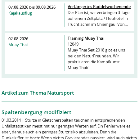
Verlängertes Paddelwochenende
07.08.2026
bis
09.08.2026
Der Plan ist, wir verbringen 3 Tage
Kajakausflug
auf einem Zeltplatz / Heuhotel in
Truchtlachin im Chiemgau. Von…
Training Muay Thai
07.08.2026
12049
Muay Thai
Muay Thai Seit 2018 gibt es uns
bei den NaturFreunden. Wir
praktizieren die Kampfkunst
Muay Thai/…
Artikel zum Thema Natursport
Spaltenbergung modifiziert
01.03.2014
|
Stürze in Gletscherspalten tauchen in entsprechenden
Unfallstatistiken meist mit nur geringen Werten auf. Ein Fehler wäre es
aber, daraus auch ein geringes Sturzrisiko abzuleiten. Denn die
Dunkelziffer ist hoch: Wenn nichts Gravierendes passiert, wird auch nichts