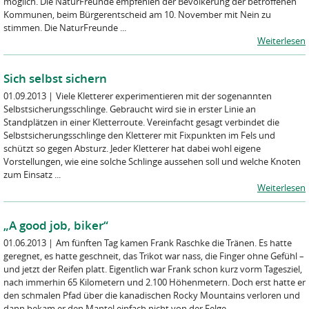
möglich. Die NaturFreunde empfehlen der Bevölkerung der betroffenen
Kommunen, beim Bürgerentscheid am 10. November mit Nein zu
stimmen. Die NaturFreunde ...
Weiterlesen
Sich selbst sichern
01.09.2013
|
Viele Kletterer experimentieren mit der sogenannten
Selbstsicherungsschlinge. Gebraucht wird sie in erster Linie an
Standplätzen in einer Kletterroute. Vereinfacht gesagt verbindet die
Selbstsicherungsschlinge den Kletterer mit Fixpunkten im Fels und
schützt so gegen Absturz. Jeder Kletterer hat dabei wohl eigene
Vorstellungen, wie eine solche Schlinge aussehen soll und welche Knoten
zum Einsatz ...
Weiterlesen
„A good job, biker“
01.06.2013
|
Am fünften Tag kamen Frank Raschke die Tränen. Es hatte
geregnet, es hatte geschneit, das Trikot war nass, die Finger ohne Gefühl –
und jetzt der Reifen platt. Eigentlich war Frank schon kurz vorm Tagesziel,
nach immerhin 65 Kilometern und 2.100 Höhenmetern. Doch erst hatte er
den schmalen Pfad über die kanadischen Rocky Mountains verloren und
dann bekam er den Mantel einfach nicht von der Felge ...