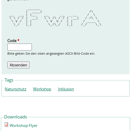
          ______                              
         |  ____|                       /\    
 __   __ | |__    __      __  _ __     /  \   
 \ \ / / |  __|   \ \ /\ / / | '__|   / /\ \  
  \ V /  | |       \ V  V /  | |     / ____ \ 
   \_/   |_|        \_/\_/   |_|    /_/    \_\
Code
*
Bitte geben Sie den oben angezeigten ASCII-Bild-Code ein.
Tags
Naturschutz
Workshop
Inklusion
Downloads
Workshop-Flyer