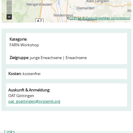
©
CCBYSA
© OpenStreetMap contributors
Kategorie:
FARN-Workshop
Zielgruppe:
junge Erwachsene
Erwachsene
Kosten:
kostenfrei
Auskunft & Anmeldung:
OAT Göttingen
oat_goettingen@systemli.org
Links