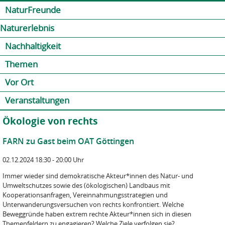
Jump to navigation
Kontakt
Presse
Shop
NaturFreunde
Naturerlebnis
Nachhaltigkeit
Themen
Vor Ort
Veranstaltungen
Ökologie von rechts
FARN zu Gast beim OAT Göttingen
02.12.2024 18:30 - 20:00 Uhr
Immer wieder sind demokratische Akteur*innen des Natur- und
Umweltschutzes sowie des (ökologischen) Landbaus mit
Kooperationsanfragen, Vereinnahmungsstrategien und
Unterwanderungsversuchen von rechts konfrontiert. Welche
Beweggründe haben extrem rechte Akteur*innen sich in diesen
Themenfeldern zu engagieren? Welche Ziele verfolgen sie?