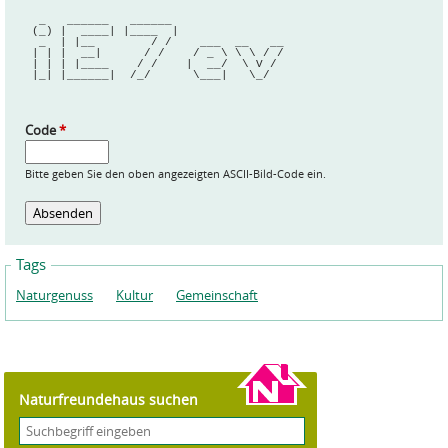
  _   ______   ______                
 (_) |  ____| |____  |               
  _  | |__        / /    ___  __   __
 | | |  __|      / /    / _ \ \ \ / /
 | | | |____    / /    |  __/  \ V / 
 |_| |______|  /_/      \___|   \_/  
Code
*
Bitte geben Sie den oben angezeigten ASCII-Bild-Code ein.
Tags
Naturgenuss
Kultur
Gemeinschaft
Naturfreundehaus suchen