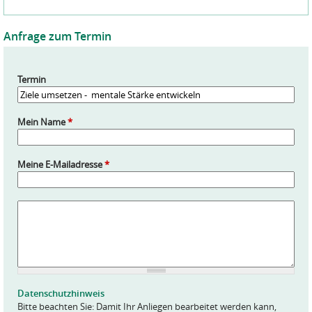
Anfrage zum Termin
Termin
Mein Name
*
Meine E-Mailadresse
*
A
n
f
r
a
g
e
Datenschutzhinweis
*
Bitte beachten Sie: Damit Ihr Anliegen bearbeitet werden kann,