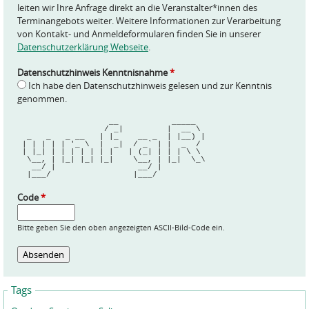
leiten wir Ihre Anfrage direkt an die Veranstalter*innen des
Terminangebots weiter. Weitere Informationen zur Verarbeitung
von Kontakt- und Anmeldeformularen finden Sie in unserer
Datenschutzerklärung Webseite
.
Datenschutzhinweis Kenntnisnahme
*
Ich habe den Datenschutzhinweis gelesen und zur Kenntnis
genommen.
                   __           _____  
                  / _|         |  __ \ 
  _   _   _ __   | |_    __ _  | |__) |
 | | | | | '_ \  |  _|  / _` | |  _  / 
 | |_| | | | | | | |   | (_| | | | \ \ 
  \__, | |_| |_| |_|    \__, | |_|  \_\
   __/ |                 __/ |         
  |___/                 |___/          
Code
*
Bitte geben Sie den oben angezeigten ASCII-Bild-Code ein.
Tags