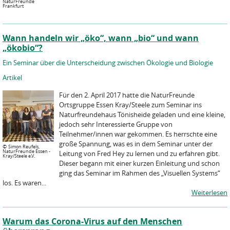
NaturFreunde
Frankfurt
Wann handeln wir „öko“, wann „bio“ und wann
„ökobio“?
Ein Seminar über die Unterscheidung zwischen Ökologie und Biologie
Artikel
Für den 2. April 2017 hatte die NaturFreunde
Ortsgruppe Essen Kray/Steele zum Seminar ins
Naturfreundehaus Tönisheide geladen und eine kleine,
jedoch sehr Interessierte Gruppe von
Teilnehmer/innen war gekommen. Es herrschte eine
große Spannung, was es in dem Seminar unter der
©
Simon Reufels,
NaturFreunde Essen -
Leitung von Fred Hey zu lernen und zu erfahren gibt.
Kray/Steele e.V.
Dieser begann mit einer kurzen Einleitung und schon
ging das Seminar im Rahmen des „Visuellen Systems“
los. Es waren...
Weiterlesen
Warum das Corona-Virus auf den Menschen