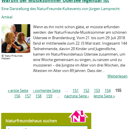
Warum der Musiksommer Üdersee legendär ist
Eine Darstellung des NaturFreunde-Kultevents von Jürgen Lamprecht
Artikel
Wenn es ihn nicht schon gäbe, er müsste erfunden
werden: der NaturFreunde-Musiksommer am schönen
Üdersee in Brandenburg. Vom 21. bis zum 29. Juli 2018
fand er mittlerweile zum 22. (!) Mal statt. Insgesamt 144
Teilnehmende, davon 20 Kinder und Jugendliche,
kamen im Naturfreundehaus Üdersee zusammen, um
©
NaturFreunde
Hessen
eine Woche gemeinsam zu singen, zu tanzen und zu
musizieren – die Jüngste im Alter von drei Wochen, die
Ältesten im Alter von 89 Jahren. Dass der...
Weiterlesen
S
« erste Seite
‹ vorherige Seite
…
151
152
153
154
155
e
156
157
158
159
…
nächste Seite ›
letzte Seite »
i
t
e
n
Naturfreundehaus suchen