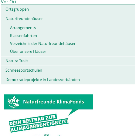
t
Vor Ort
e
Ortsgruppen
n
Naturfreundehäuser
Arrangements
Klassenfahrten
Verzeichnis der Naturfreundehäuser
Über unsere Häuser
Natura Trails
Schneesportschulen
Demokratieprojekte in Landesverbänden