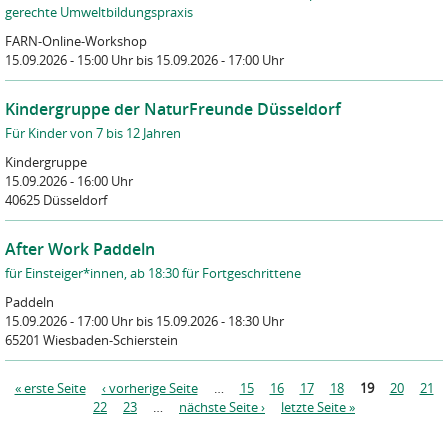
gerechte Umweltbildungspraxis
FARN-Online-Workshop
15.09.2026 - 15:00 Uhr
bis 15.09.2026 - 17:00 Uhr
Kindergruppe der NaturFreunde Düsseldorf
Für Kinder von 7 bis 12 Jahren
Kindergruppe
15.09.2026 - 16:00 Uhr
40625 Düsseldorf
After Work Paddeln
für Einsteiger*innen, ab 18:30 für Fortgeschrittene
Paddeln
15.09.2026 - 17:00 Uhr
bis 15.09.2026 - 18:30 Uhr
65201 Wiesbaden-Schierstein
S
« erste Seite
‹ vorherige Seite
…
15
16
17
18
19
20
21
e
22
23
…
nächste Seite ›
letzte Seite »
i