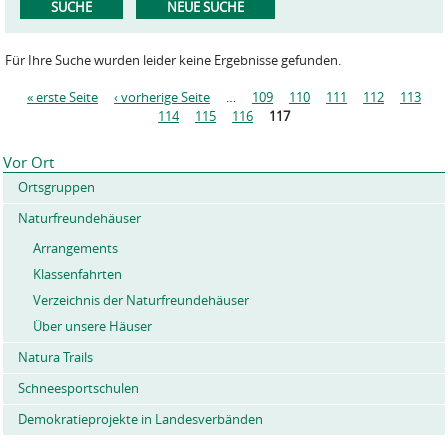
Für Ihre Suche wurden leider keine Ergebnisse gefunden.
« erste Seite
‹ vorherige Seite
…
109
110
111
112
113
S
114
115
116
117
e
i
Vor Ort
t
Ortsgruppen
e
n
Naturfreundehäuser
Arrangements
Klassenfahrten
Verzeichnis der Naturfreundehäuser
Über unsere Häuser
Natura Trails
Schneesportschulen
Demokratieprojekte in Landesverbänden