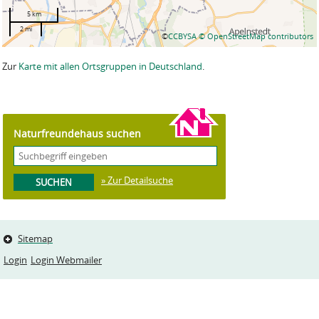
5 km
2 mi
©
CCBYSA
© OpenStreetMap contributors
Zur
Karte mit allen Ortsgruppen in Deutschland
.
Naturfreundehaus suchen
» Zur Detailsuche
Sitemap
Login
Login Webmailer