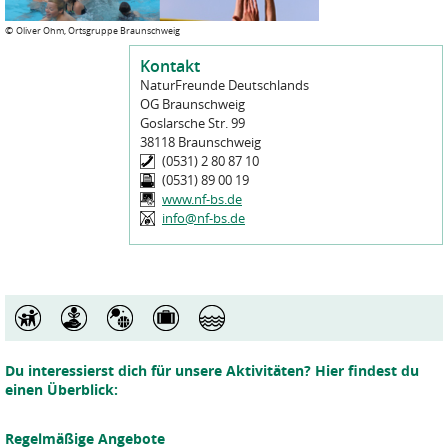
©
Oliver Ohm, Ortsgruppe Braunschweig
Kontakt
NaturFreunde Deutschlands
OG Braunschweig
Goslarsche Str. 99
38118
Braunschweig
(0531) 2 80 87 10
(0531) 89 00 19
www.nf-bs.de
info@nf-bs.de
Du interessierst dich für unsere Aktivitäten? Hier findest du
einen Überblick:
Regelmäßige Angebote