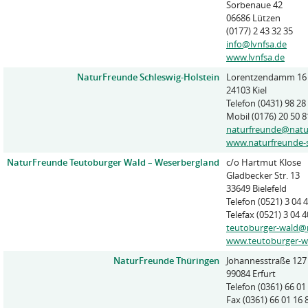
Sorbenaue 42
06686 Lützen
(0177) 2 43 32 35
info@lvnfsa.de
www.lvnfsa.de
NaturFreunde Schleswig-Holstein
Lorentzendamm 16
24103 Kiel
Telefon (0431) 98 28
Mobil (0176) 20 50 8
naturfreunde@natu
www.naturfreunde-
NaturFreunde Teutoburger Wald – Weserbergland
c/o Hartmut Klose
Gladbecker Str. 13
33649 Bielefeld
Telefon (0521) 3 04 
Telefax (0521) 3 04 4
teutoburger-wald@
www.teutoburger-wa
NaturFreunde Thüringen
Johannesstraße 127
99084 Erfurt
Telefon (0361) 66 01
Fax (0361) 66 01 16 