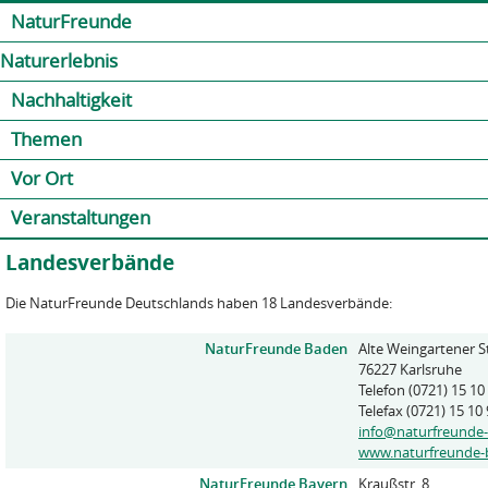
Jump to navigation
Kontakt
Presse
Shop
NaturFreunde
Naturerlebnis
Nachhaltigkeit
Themen
Vor Ort
Veranstaltungen
Landesverbände
Die NaturFreunde Deutschlands haben 18 Landesverbände:
NaturFreunde Baden
Alte Weingartener St
76227 Karlsruhe
Telefon (0721) 15 10
Telefax (0721) 15 10
info@naturfreunde
www.naturfreunde-
NaturFreunde Bayern
Kraußstr. 8