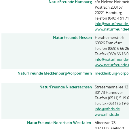
NaturFreunde Hamburg
c/o Helene Hohmei
Postfach 203157
20221 Hamburg
Telefon (040) 4 91 71
info@naturfreunde
www.naturfreunde-
NaturFreunde Hessen
Herxheimerstr. 6
60326 Frankfurt
Telefon (069) 6 66 26
Telefax (069) 66 16 0
info@naturfreunde
www.naturfreunde-
NaturFreunde Mecklenburg-Vorpommern
mecklenburg-vorp
NaturFreunde Niedersachsen
Stresemannallee 12
30173 Hannover
Telefon (0511) 5 19 
Telefax (0511) 5 19 6
info@nfnds.de
www.nfnds.de
NaturFreunde Nordrhein-Westfalen
Albertstr. 78
40233 Düsseldorf