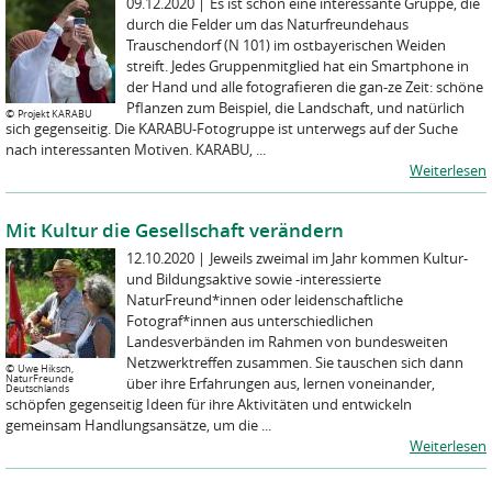
09.12.2020
|
Es ist schon eine interessante Gruppe, die
durch die Felder um das Naturfreundehaus
Trauschendorf (N 101) im ostbayerischen Weiden
streift. Jedes Gruppenmitglied hat ein Smartphone in
der Hand und alle fotografieren die gan-ze Zeit: schöne
Pflanzen zum Beispiel, die Landschaft, und natürlich
©
Projekt KARABU
sich gegenseitig. Die KARABU-Fotogruppe ist unterwegs auf der Suche
nach interessanten Motiven. KARABU, ...
Weiterlesen
Mit Kultur die Gesellschaft verändern
12.10.2020
|
Jeweils zweimal im Jahr kommen Kultur-
und Bildungsaktive sowie -interessierte
NaturFreund*innen oder leidenschaftliche
Fotograf*innen aus unterschiedlichen
Landesverbänden im Rahmen von bundesweiten
Netzwerktreffen zusammen. Sie tauschen sich dann
©
Uwe Hiksch,
NaturFreunde
über ihre Erfahrungen aus, lernen voneinander,
Deutschlands
schöpfen gegenseitig Ideen für ihre Aktivitäten und entwickeln
gemeinsam Handlungsansätze, um die ...
Weiterlesen