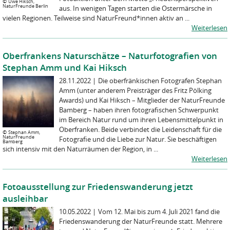
©
Uwe Hiksch,
NaturFreunde Berlin
aus. In wenigen Tagen starten die Ostermärsche in
vielen Regionen. Teilweise sind NaturFreund*innen aktiv an ...
Weiterlesen
Oberfrankens Naturschätze – Naturfotografien von
Stephan Amm und Kai Hiksch
28.11.2022
|
Die oberfränkischen Fotografen Stephan
Amm (unter anderem Preisträger des Fritz Pölking
Awards) und Kai Hiksch – Mitglieder der NaturFreunde
Bamberg – haben ihren fotografischen Schwerpunkt
im Bereich Natur rund um ihren Lebensmittelpunkt in
Oberfranken. Beide verbindet die Leidenschaft für die
©
Stephan Amm,
NaturFreunde
Fotografie und die Liebe zur Natur. Sie beschäftigen
Bamberg
sich intensiv mit den Naturräumen der Region, in ...
Weiterlesen
Fotoausstellung zur Friedenswanderung jetzt
ausleihbar
10.05.2022
|
Vom 12. Mai bis zum 4. Juli 2021 fand die
Friedenswanderung der NaturFreunde statt. Mehrere