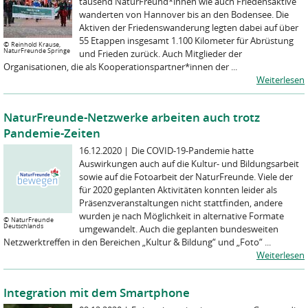
tausend NaturFreund*innen wie auch Friedensaktive
wanderten von Hannover bis an den Bodensee. Die
Aktiven der Friedenswanderung legten dabei auf über
55 Etappen insgesamt 1.100 Kilometer für Abrüstung
©
Reinhold Krause,
NaturFreunde Springe
und Frieden zurück. Auch Mitglieder der
Organisationen, die als Kooperationspartner*innen der ...
Weiterlesen
NaturFreunde-Netzwerke arbeiten auch trotz
Pandemie-Zeiten
16.12.2020
|
Die COVID-19-Pandemie hatte
Auswirkungen auch auf die Kultur- und Bildungsarbeit
sowie auf die Fotoarbeit der NaturFreunde. Viele der
für 2020 geplanten Aktivitäten konnten leider als
Präsenzveranstaltungen nicht stattfinden, andere
wurden je nach Möglichkeit in alternative Formate
©
NaturFreunde
Deutschlands
umgewandelt. Auch die geplanten bundesweiten
Netzwerktreffen in den Bereichen „Kultur & Bildung“ und „Foto“ ...
Weiterlesen
Integration mit dem Smartphone