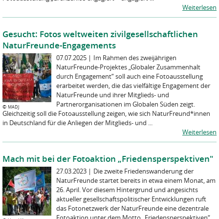
Weiterlesen
Gesucht: Fotos weltweiten zivilgesellschaftlichen
NaturFreunde-Engagements
07.07.2025
|
Im Rahmen des zweijährigen
NaturFreunde-Projektes „Globaler Zusammenhalt
durch Engagement“ soll auch eine Fotoausstellung
erarbeitet werden, die das vielfältige Engagement der
NaturFreunde und ihrer Mitglieds- und
Partnerorganisationen im Globalen Süden zeigt.
©
MADJ
Gleichzeitig soll die Fotoausstellung zeigen, wie sich NaturFreund*innen
in Deutschland für die Anliegen der Mitglieds- und ...
Weiterlesen
Mach mit bei der Fotoaktion „Friedensperspektiven"
27.03.2023
|
Die zweite Friedenswanderung der
NaturFreunde startet bereits in etwa einem Monat, am
26. April. Vor diesem Hintergrund und angesichts
aktueller gesellschaftspolitischer Entwicklungen ruft
das Fotonetzwerk der NaturFreunde eine dezentrale
Fotoaktion unter dem Motto „Friedensperspektiven“