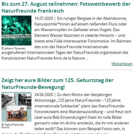
Bis zum 27. August teilnehmen: Fotowettbewerb der
NaturFreunde Frankreich
16.07.2020
|
Ein ruhiger Bergsee in der Abendsonne,
Kanusportler*innen auf einem reißenden Fluss oder
ein Wassertropfen im Gefieder eines Vogels: Das
Element Wasser fasziniert in vielerlei Hinsicht – und
bietet eine Fülle interessanter Fotomotive. Im Rahmen
des von der NaturFreunde Internationale
©
Johann Touanen
ausgerufenen Internationalen Tages der NaturFreunde organisieren die
französischen NaturFreunde Amis de la Nature ...
Weiterlesen
Zeigt her eure Bilder zum 125. Geburtstag der
NaturFreunde-Bewegung!
24.06.2020
|
Zu dem Motto der diesjährigen
Aktionstage „125 Jahre NaturFreunde – 125 Jahre
internationale Solidarität" plant das NaturFreunde-
Fotonetzwerk eine Wanderausstellung – und freut sich
über eure Bild-Einsendungen! Habt ihr tolle Bilder
gemacht oder im Archiv entdeckt, die ihr mit anderen
©
NaturFreunde-
Archiv
teilen wollt? Das können zum Beispiel Fotos sein, in