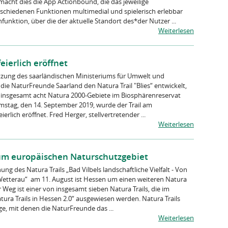
macht dies die App Actionbound, die das jeweilige
schiedenen Funktionen multimedial und spielerisch erlebbar
unktion, über die der aktuelle Standort des*der Nutzer ...
Weiterlesen
eierlich eröffnet
tzung des saarländischen Ministeriums für Umwelt und
ie NaturFreunde Saarland den Natura Trail "Blies“ entwickelt,
insgesamt acht Natura 2000-Gebiete im Biosphärenreservat
mstag, den 14. September 2019, wurde der Trail am
erlich eröffnet. Fred Herger, stellvertretender ...
Weiterlesen
m europäischen Naturschutzgebiet
ung des Natura Trails „Bad Vilbels landschaftliche Vielfalt - Von
Wetterau“ am 11. August ist Hessen um einen weiteren Natura
r Weg ist einer von insgesamt sieben Natura Trails, die im
ura Trails in Hessen 2.0“ ausgewiesen werden. Natura Trails
, mit denen die NaturFreunde das ...
Weiterlesen