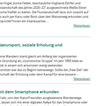
 Hügel, bunte Felder, beschauliche Vogtland-Dörfer und
usslandschaft des Jahres 2020–22“ ausgezeichnete Weiße Elster
sche Vielfalt zu bieten. Die Flusslandschaft lässt sich sowohl auf
s auch per Kanu oder Boot über den Wasserweg erkunden und
sportler*innen ein interessantes ...
Weiterlesen
atursport, soziale Erholung und
me Wandern stand gleich am Anfang der organisierten
r Gründung als „touristischer Gruppe“ im Jahr 1895 blieb es
tät in einem sich ansonsten stetig weitenden
ritten war das zu Beginn keineswegs: Sollte die „freie Zeit“ der
schaft der Erholung oder dem Kampf für eine bessere ...
Weiterlesen
 mit dem Smartphone erkunden
 Trails, von den NaturFreunden ausgewiesene Wanderwege
lassen sich mit einer digitalen Rallye für das Smartphone oder