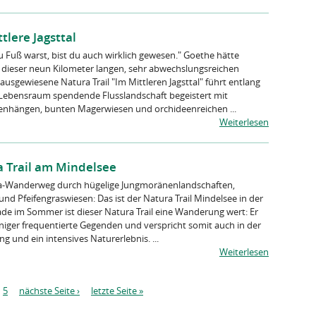
tlere Jagsttal
 Fuß warst, bist du auch wirklich gewesen." Goethe hätte
 dieser neun Kilometer langen, sehr abwechslungsreichen
sgewiesene Natura Trail "Im Mittleren Jagsttal" führt entlang
 Lebensraum spendende Flusslandschaft begeistert mit
nhängen, bunten Magerwiesen und orchideenreichen ...
Weiterlesen
 Trail am Mindelsee
-Wanderweg durch hügelige Jungmoränenlandschaften,
d Pfeifengraswiesen: Das ist der Natura Trail Mindelsee in der
e im Sommer ist dieser Natura Trail eine Wanderung wert: Er
eniger frequentierte Gegenden und verspricht somit auch in der
 und ein intensives Naturerlebnis. ...
Weiterlesen
5
nächste Seite ›
letzte Seite »