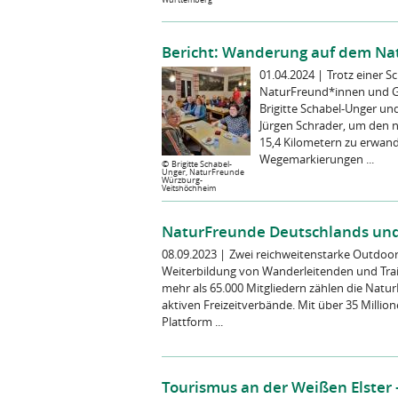
Bericht: Wanderung auf dem Nat
01.04.2024
|
Trotz einer 
NaturFreund*innen und G
Brigitte Schabel-Unger u
Jürgen Schrader, um den n
15,4 Kilometern zu erwand
Wegemarkierungen ...
©
Brigitte Schabel-
Unger, NaturFreunde
Würzburg-
Veitshöchheim
NaturFreunde Deutschlands und
08.09.2023
|
Zwei reichweitenstarke Outdoor
Weiterbildung von Wanderleitenden und Train
mehr als 65.000 Mitgliedern zählen die Nat
aktiven Freizeitverbände. Mit über 35 Milli
Plattform ...
Tourismus an der Weißen Elster 