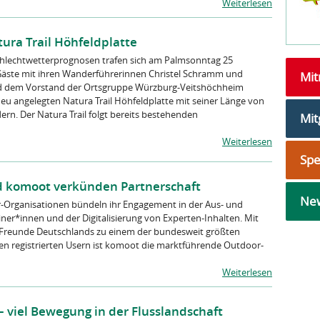
Weiterlesen
ura Trail Höhfeldplatte
Schlechtwetterprognosen trafen sich am Palmsonntag 25
äste mit ihren Wanderführerinnen Christel Schramm und
Mi
nd dem Vorstand der Ortsgruppe Würzburg-Veitshöchheim
eu angelegten Natura Trail Höhfeldplatte mit seiner Länge von
ern. Der Natura Trail folgt bereits bestehenden
Mit
Weiterlesen
Sp
 komoot verkünden Partnerschaft
New
-Organisationen bündeln ihr Engagement in der Aus- und
er*innen und der Digitalisierung von Experten-Inhalten. Mit
urFreunde Deutschlands zu einem der bundesweit größten
onen registrierten Usern ist komoot die marktführende Outdoor-
Weiterlesen
– viel Bewegung in der Flusslandschaft