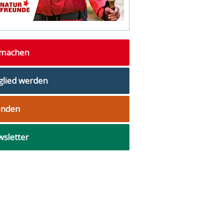
tmachen
glied werden
enden
sletter