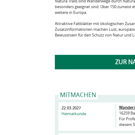
Natura Trails sind Wanderwege durch Natura-
besonders geeignet sind. Über 150 zumeist ehr
weitere in Europa.
Attraktive Faltblätter mit ökologischen Zu
Zusatzinformationen machen Lust, europäisc
Bewusstsein für den Schutz von Natur und L
ZUR N
MITMACHEN
Wanderu
22.03.2027
16259 Ba
Heimatkunde
Für Profe
diesem S