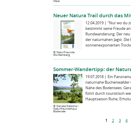
Vilbel
Neuer Natura Trail durch das Mit
12.04.2019
|
"Nur wo du zu
bestimmt seine Freude an
Rundwanderung. Der neu au
der naturnahen Jagst. Die
sonnenexponierten Trocke
©
NaturFreunde
Württemberg
Sommer-Wandertipp: der Natura
19.07.2018
|
Ein Panorama
naturnahe Buchenwälder un
Nähe des Bodensees. Gerad
führt durch touristisch w
Hauptsaison Ruhe, Erholung
©
Daniela Dietsche /
Naturfreundehaus
Bodensee
S
1
2
3
4
e