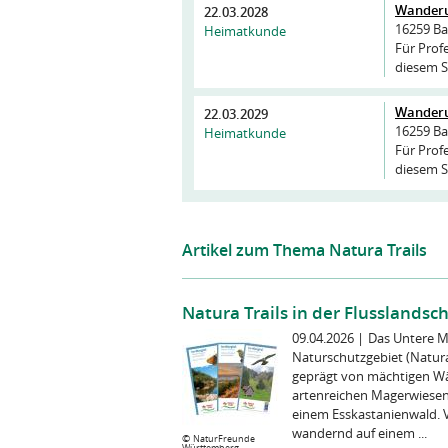
Wanderu
22.03.2028
16259 Ba
Heimatkunde
Für Profe
diesem S
Wanderu
22.03.2029
16259 Ba
Heimatkunde
Für Profe
diesem S
Artikel zum Thema Natura Trails
Natura Trails in der Flusslandsc
09.04.2026
|
Das Untere Mu
Naturschutzgebiet (Natura 
geprägt von mächtigen Wäl
artenreichen Magerwiesen
einem Esskastanienwald. V
wandernd auf einem ...
©
NaturFreunde
Württemberg