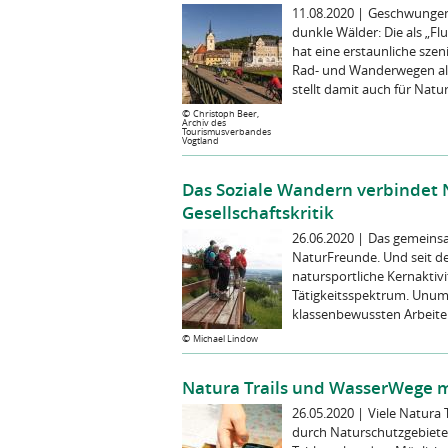
11.08.2020
|
Geschwungene
dunkle Wälder: Die als „Fl
hat eine erstaunliche szeni
Rad- und Wanderwegen al
stellt damit auch für Natur
©
Christoph Beer,
Archiv des
Tourismusverbandes
Vogtland
Das Soziale Wandern verbindet N
Gesellschaftskritik
26.06.2020
|
Das gemeinsa
NaturFreunde. Und seit de
natursportliche Kernaktivi
Tätigkeitsspektrum. Unumst
klassenbewussten Arbeiter
©
Michael Lindow
Natura Trails und WasserWege
26.05.2020
|
Viele Natura
durch Naturschutzgebiete, 