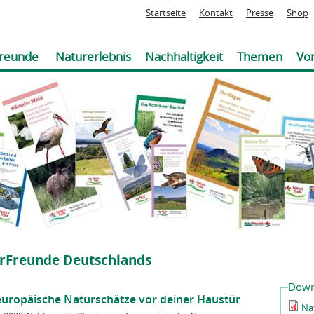
Jump to navigation
Startseite
Kontakt
Presse
Shop
reunde
Naturerlebnis
Nachhaltigkeit
Themen
Vor
urFreunde Deutschlands
Down
uropäische Naturschätze vor deiner Haustür
Nat