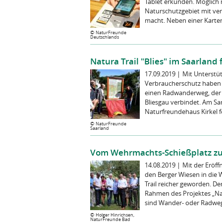
Tablet erkunden. Möglich 
Naturschutzgebiet mit ver
macht. Neben einer Kartenf
©
NaturFreunde
Deutschlands
Natura Trail "Blies" im Saarland f
17.09.2019
|
Mit Unterstü
Verbraucherschutz haben d
einen Radwanderweg, der 
Bliesgau verbindet. Am Sa
Naturfreundehaus Kirkel fei
©
NaturFreunde
Saarland
Vom Wehrmachts-Schießplatz zu
14.08.2019
|
Mit der Eröffn
den Berger Wiesen in die 
Trail reicher geworden. De
Rahmen des Projektes „Nat
sind Wander- oder Radwege
©
Holger Hinrichsen,
NaturFreunde Bad