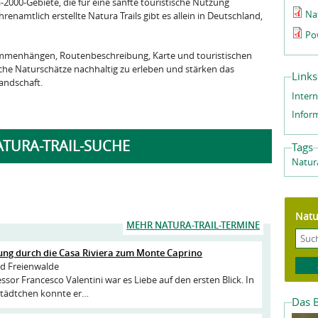
2000-Gebiete, die für eine sanfte touristische Nutzung
Nat
enamtlich erstellte Natura Trails gibt es allein in Deutschland,
Po
sammenhängen, Routenbeschreibung, Karte und touristischen
he Naturschätze nachhaltig zu erleben und stärken das
Links
andschaft.
Intern
Infor
ATURA-TRAIL-SUCHE
Tags
Natura
Natu
MEHR NATURA-TRAIL-TERMINE
ng durch die Casa Riviera zum Monte Caprino
d Freienwalde
ssor Francesco Valentini war es Liebe auf den ersten Blick. In
tädtchen konnte er…
Das B