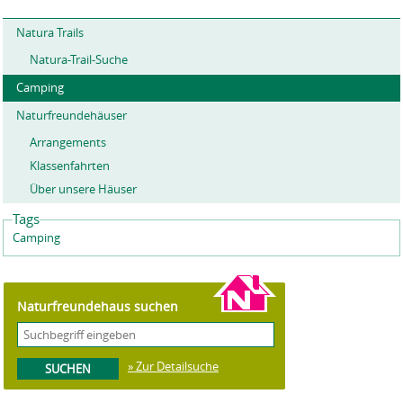
t
e
Natura Trails
n
Natura-Trail-Suche
Camping
Naturfreundehäuser
Arrangements
Klassenfahrten
Über unsere Häuser
Tags
Camping
Naturfreundehaus suchen
» Zur Detailsuche