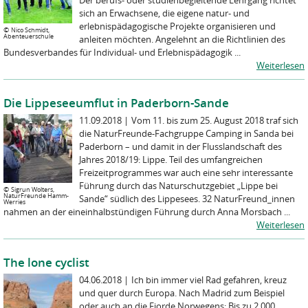
sich an Erwachsene, die eigene natur- und
erlebnispädagogische Projekte organisieren und
©
Nico Schmidt,
Abenteuerschule
anleiten möchten. Angelehnt an die Richtlinien des
Bundesverbandes für Individual- und Erlebnispädagogik ...
Weiterlesen
Die Lippeseeumflut in Paderborn-Sande
11.09.2018
|
Vom 11. bis zum 25. August 2018 traf sich
die NaturFreunde-Fachgruppe Camping in Sanda bei
Paderborn – und damit in der Flusslandschaft des
Jahres 2018/19: Lippe. Teil des umfangreichen
Freizeitprogrammes war auch eine sehr interessante
Führung durch das Naturschutzgebiet „Lippe bei
©
Sigrun Wolters,
NaturFreunde Hamm-
Sande“ südlich des Lippesees. 32 NaturFreund_innen
Werries
nahmen an der eineinhalbstündigen Führung durch Anna Morsbach ...
Weiterlesen
The lone cyclist
04.06.2018
|
Ich bin immer viel Rad gefahren, kreuz
und quer durch Europa. Nach Madrid zum Beispiel
oder auch an die Fjorde Norwegens: Bis zu 2.000