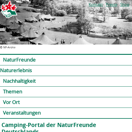
Jump to navigation
Kontakt
Presse
Shop
©
NF-Archiv
NaturFreunde
Naturerlebnis
Nachhaltigkeit
Themen
Vor Ort
Veranstaltungen
Camping-Portal der NaturFreunde
Deutschlands