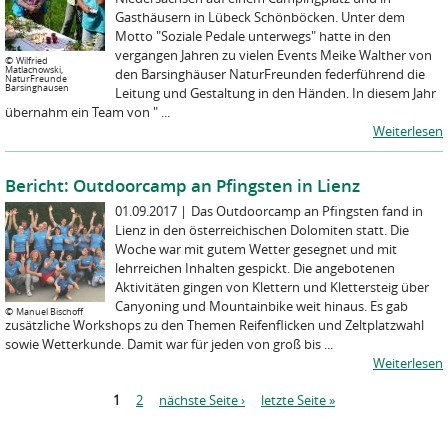
Gasthäusern in Lübeck Schönböcken. Unter dem
Motto "Soziale Pedale unterwegs" hatte in den
vergangen Jahren zu vielen Events Meike Walther von
©
Wilfried
Matlachowski,
den Barsinghäuser NaturFreunden federführend die
NaturFreunde
Barsinghausen
Leitung und Gestaltung in den Händen. In diesem Jahr
übernahm ein Team von " ...
Weiterlesen
Bericht: Outdoorcamp an Pfingsten in Lienz
01.09.2017
|
Das Outdoorcamp an Pfingsten fand in
Lienz in den österreichischen Dolomiten statt. Die
Woche war mit gutem Wetter gesegnet und mit
lehrreichen Inhalten gespickt. Die angebotenen
Aktivitäten gingen von Klettern und Klettersteig über
Canyoning und Mountainbike weit hinaus. Es gab
©
Manuel Bischoff
zusätzliche Workshops zu den Themen Reifenflicken und Zeltplatzwahl
sowie Wetterkunde. Damit war für jeden von groß bis ...
Weiterlesen
S
1
2
nächste Seite ›
letzte Seite »
e
i