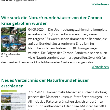
Weiterlesen
Wie stark die Naturfreundehäuser von der Corona-
Krise getroffen wurden
04.09.2020
|
„Die Übernachtungszahlen sind komplett
eingebrochen.“ „Es ist vollkommen offen, wie es
weitergeht.“ Es waren schon dramatische Berichte, die
auf der Bundeshäuserkonferenz Ende Juni im
Naturfreundehaus Rahnenhof (K 9) vorgetragen
wurden. Die Folgen der Corona-Pandemie haben auch
©
NaturFreunde-
Archiv
viele Naturfreundehäuser hart getroffen. Zwar dürfen
die meisten Häuser seit Ende Mai wieder Gäste empfangen, doch ...
Weiterlesen
Neues Verzeichnis der Naturfreundehäuser
erschienen
27.02.2020
|
Immer mehr Menschen suchen Erholung
jenseits des Massentourismus. Statt Bettenburgen und
All-inclusive-Paketen wünschen sie sich unberührte
Natur und authentische Erlebnisse. Mit ihren fast 400