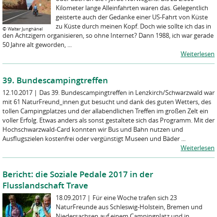
Kilometer lange Alleinfahrten waren das. Gelegentlich
geisterte auch der Gedanke einer US-Fahrt von Küste
zu Küste durch meinen Kopf. Doch wie sollte ich das in
©
Walter Junghänel
den Achtzigern organisieren, so ohne Internet? Dann 1988, ich war gerade
50 Jahre alt geworden, ...
Weiterlesen
39. Bundescampingtreffen
12.10.2017
|
Das 39. Bundescampingtreffen in Lenzkirch/Schwarzwald war
mit 61 NaturFreund_innen gut besucht und dank des guten Wetters, des
tollen Campingplatzes und der allabendlichen Treffen im großen Zelt ein
voller Erfolg. Etwas anders als sonst gestaltete sich das Programm. Mit der
Hochschwarzwald-Card konnten wir Bus und Bahn nutzen und
Ausflugszielen kostenfrei oder vergünstigt Museen und Bäder ...
Weiterlesen
Bericht: die Soziale Pedale 2017 in der
Flusslandschaft Trave
18.09.2017
|
Für eine Woche trafen sich 23
NaturFreunde aus Schleswig-Holstein, Bremen und
Niedersachsen auf einem Campingplatz und in