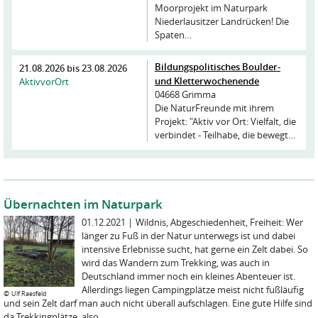
Moorprojekt im Naturpark
Niederlausitzer Landrücken! Die
Spaten…
Bildungspolitisches Boulder-
21.08.2026
bis
23.08.2026
und Kletterwochenende
AktivvorOrt
04668 Grimma
Die NaturFreunde mit ihrem
Projekt: "Aktiv vor Ort: Vielfalt, die
verbindet - Teilhabe, die bewegt…
Übernachten im Naturpark
01.12.2021
|
Wildnis, Abgeschiedenheit, Freiheit: Wer
länger zu Fuß in der Natur unterwegs ist und dabei
intensive Erlebnisse sucht, hat gerne ein Zelt dabei. So
wird das Wandern zum Trekking, was auch in
Deutschland immer noch ein kleines Abenteuer ist.
Allerdings liegen Campingplätze meist nicht fußläufig
©
Ulf Raesfeld
und sein Zelt darf man auch nicht überall aufschlagen. Eine gute Hilfe sind
da Trekkingplätze, also ...