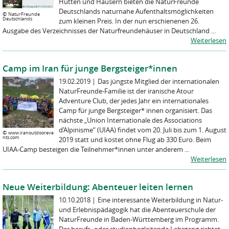
Hütten und Häusern bieten die NaturFreunde
Deutschlands naturnahe Aufenthaltsmöglichkeiten
©
NaturFreunde
Deutschlands
zum kleinen Preis. In der nun erschienenen 26.
Ausgabe des Verzeichnisses der Naturfreundehäuser in Deutschland ...
Weiterlesen
Camp im Iran für junge Bergsteiger*innen
19.02.2019
|
Das jüngste Mitglied der internationalen
NaturFreunde-Familie ist der iranische Atour
Adventure Club, der jedes Jahr ein internationales
Camp für junge Bergsteiger* innen organisiert. Das
nächste „Union Internationale des Associations
d’Alpinisme“ (UIAA) findet vom 20. Juli bis zum 1. August
©
www.iranoutdooreve
nts.com
2019 statt und kostet ohne Flug ab 330 Euro. Beim
UIAA-Camp besteigen die Teilnehmer*innen unter anderem ...
Weiterlesen
Neue Weiterbildung: Abenteuer leiten lernen
10.10.2018
|
Eine interessante Weiterbildung in Natur-
und Erlebnispädagogik hat die Abenteuerschule der
NaturFreunde in Baden-Württemberg im Programm.
Der berufs- oder studienbegleitende Lehrgang richtet