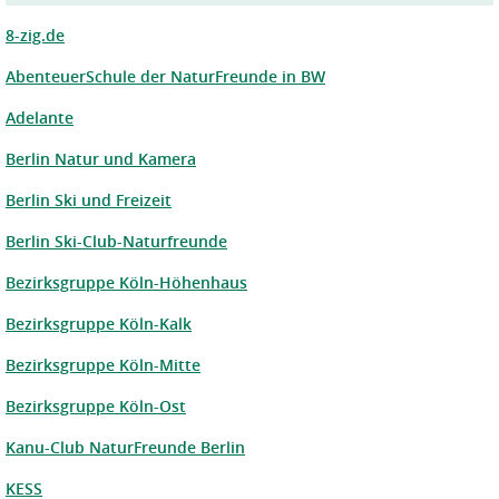
t
e
p
r
8-zig.de
u
n
n
u
AbenteuerSchule der NaturFreunde in BW
k
n
t
g
Adelante
Berlin Natur und Kamera
Berlin Ski und Freizeit
Berlin Ski-Club-Naturfreunde
Bezirksgruppe Köln-Höhenhaus
Bezirksgruppe Köln-Kalk
Bezirksgruppe Köln-Mitte
Bezirksgruppe Köln-Ost
Kanu-Club NaturFreunde Berlin
KESS