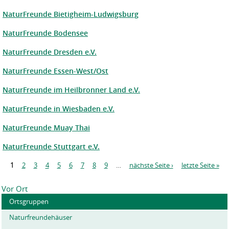
NaturFreunde Bietigheim-Ludwigsburg
NaturFreunde Bodensee
NaturFreunde Dresden e.V.
NaturFreunde Essen-West/Ost
NaturFreunde im Heilbronner Land e.V.
NaturFreunde in Wiesbaden e.V.
NaturFreunde Muay Thai
NaturFreunde Stuttgart e.V.
S
1
2
3
4
5
6
7
8
9
…
nächste Seite ›
letzte Seite »
e
i
Vor Ort
t
Ortsgruppen
e
n
Naturfreundehäuser