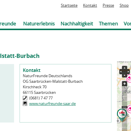
Jump to navigation
Startseite
Kontakt
Presse
Shop
reunde
Naturerlebnis
Nachhaltigkeit
Themen
Vor
lstatt-Burbach
Kontakt
NaturFreunde Deutschlands
OG Saarbrücken-Malstatt-Burbach
Kirschheck 70
66115
Saarbrücken
(0681) 7 47 77
www.naturfreunde-saar.de