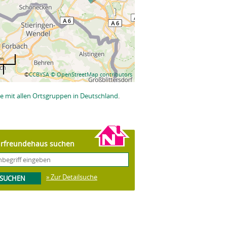
km
©
CCBYSA
© OpenStreetMap contributors
e mit allen Ortsgruppen in Deutschland
.
rfreundehaus suchen
» Zur Detailsuche