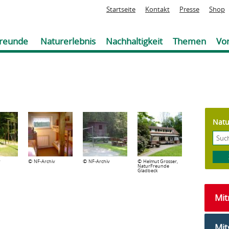
Jump to navigation
Startseite
Kontakt
Presse
Shop
reunde
Naturerlebnis
Nachhaltigkeit
Themen
Vor
Natu
©
©
©
v
NF-Archiv
NF-Archiv
Helmut Grosser,
NaturFreunde
Gladbeck
Mi
Mit