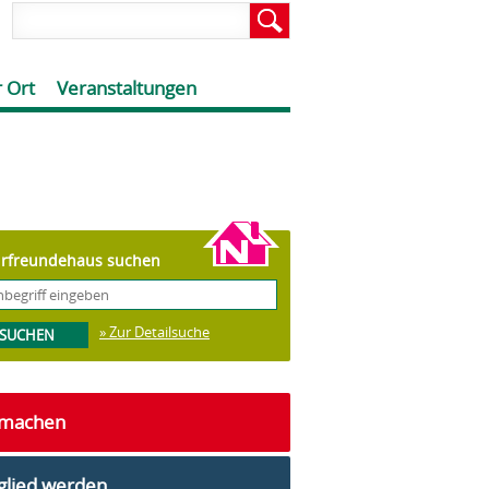
 Ort
Veranstaltungen
rfreundehaus suchen
» Zur Detailsuche
tmachen
glied werden