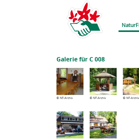
NaturF
Galerie für C 008
©
©
©
NF-Archiv
NF-Archiv
NF-Archi