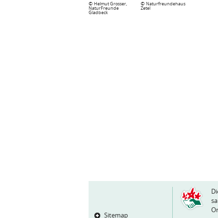
©
©
Helmut Grosser,
Naturfreundehaus
NaturFreunde
Zetel
Gladbeck
Di
sa
Or
Sitemap