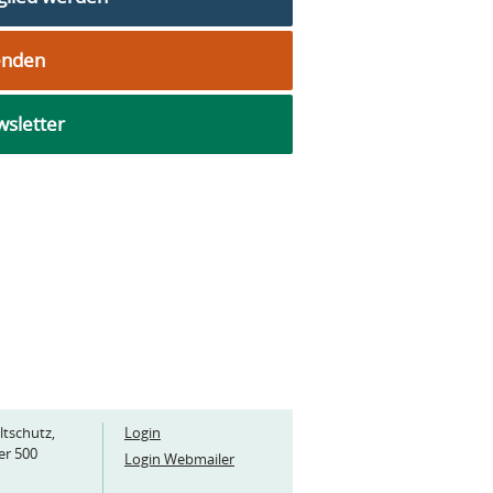
enden
sletter
ltschutz,
Login
er 500
Login Webmailer