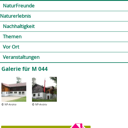
Jump to navigation
Kontakt
Presse
Shop
NaturFreunde
Naturerlebnis
Nachhaltigkeit
Themen
Vor Ort
Veranstaltungen
Galerie für M 044
©
©
NF-Archiv
NF-Archiv