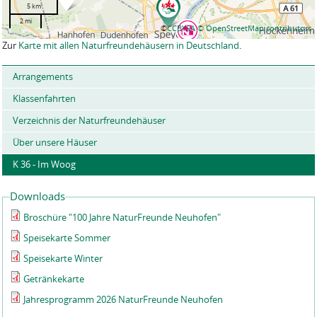
5 km
2 mi
©
CCBYSA
© OpenStreetMap contributors
Zur
Karte mit allen Naturfreundehäusern in Deutschland
.
Arrangements
Klassenfahrten
Verzeichnis der Naturfreundehäuser
Über unsere Häuser
K 36 - Im Woog
Downloads
Broschüre "100 Jahre NaturFreunde Neuhofen"
Speisekarte Sommer
Speisekarte Winter
Getränkekarte
Jahresprogramm 2026 NaturFreunde Neuhofen