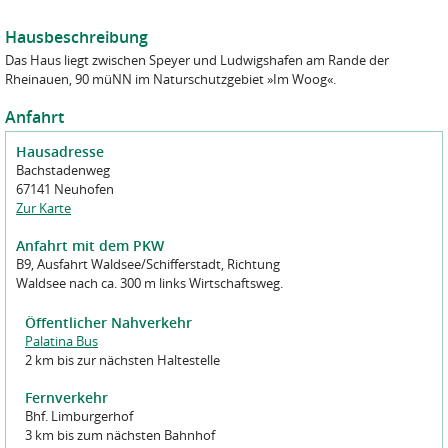
Erledigung der ihnen übertragenen Aufgaben benötigen und die
leiten wir Ihre Anfrage an die zuständigen Betreiber*innen des
sich zur Verschwiegenheit verpflichtet haben.
jeweiligen Naturfreundehauses weiter. Weitere Informationen zur
Hausbeschreibung
Verarbeitung von Kontakt- und Anmeldeformularen finden Sie in
Sie können jederzeit Auskunft über Ihre gespeicherten Daten
Das Haus liegt zwischen Speyer und Ludwigshafen am Rande der
unserer
Datenschutzerklärung Webseite
.
erhalten und eine Korrektur verlangen. Sie können jederzeit eine
Rheinauen, 90 müNN im Naturschutzgebiet »Im Woog«.
Sperrung, ggf. eine Löschung Ihrer Daten verlangen.
Datenschutz Kenntnisnahme
*
Anfahrt
Ich habe den Datenschutzhinweis gelesen und zur Kenntnis
Näheres finden Sie in der
Datenschutzordnung der NaturFreunde
genommen.
Hausadresse
Deutschlands
.
Bachstadenweg
  _  __          __  __   _    _        
Datenschutz
*
67141 Neuhofen
 | |/ /         |  \/  | | |  | |       
 | ' /   _ __   | \  / | | |__| |   ___ 
Ich habe den Datenschutzhinweis gelesen und zur Kenntnis
Zur Karte
 |  <   | '_ \  | |\/| | |  __  |  / __|
 | . \  | | | | | |  | | | |  | | | (__ 
genommen.
 |_|\_\ |_| |_| |_|  |_| |_|  |_|  \___|
Anfahrt mit dem PKW
 __     __  _    _              _   _  _   
B9, Ausfahrt Waldsee/Schifferstadt, Richtung
 \ \   / / | |  | |     /\     | | | || |  
Waldsee nach ca. 300 m links Wirtschaftsweg.
  \ \_/ /  | |  | |    /  \    | | | || |_ 
Code
*
   \   /   | |  | |   / /\ \   | | |__   _|
    | |    | |__| |  / ____ \  | |    | |  
    |_|     \____/  /_/    \_\ |_|    |_|  
Öffentlicher Nahverkehr
Bitte geben Sie den oben angezeigten ASCII-Bild-Code ein.
Palatina Bus
2 km bis zur nächsten Haltestelle
Code
*
Fernverkehr
Bitte geben Sie den oben angezeigten ASCII-Bild-Code ein.
Bhf. Limburgerhof
3 km bis zum nächsten Bahnhof