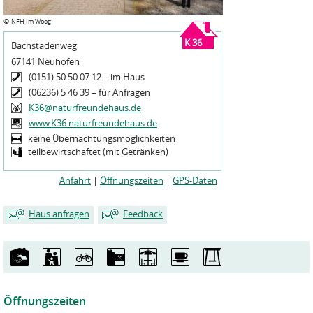
©
NFH Im Woog
K 36
Bachstadenweg
67141 Neuhofen
(0151) 50 50 07 12 – im Haus
(06236) 5 46 39 – für Anfragen
K36@naturfreundehaus.de
www.K36.naturfreundehaus.de
keine Übernachtungsmöglichkeiten
teilbewirtschaftet (mit Getränken)
Anfahrt
|
Öffnungszeiten
|
GPS-Daten
Haus anfragen
Feedback
Mein Name
Mein Name
*
*
Meine E-Mailadresse
Meine E-Mailadresse
*
*
Öffnungszeiten