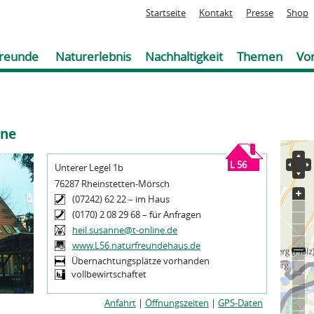
Jump to navigation
Startseite
Kontakt
Presse
Shop
reunde
Naturerlebnis
Nachhaltigkeit
Themen
Vor
ene
Sie
sind
L 56
Unterer Legel 1b
hier
76287 Rheinstetten-Mörsch
(07242) 62 22 – im Haus
(0170) 2 08 29 68 – für Anfragen
heil.susanne@t-online.de
www.L56.naturfreundehaus.de
Übernachtungsplätze vorhanden
vollbewirtschaftet
Anfahrt
|
Öffnungszeiten
|
GPS-Daten