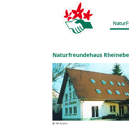
NaturF
Naturfreundehaus Rheineb
©
NF-Archiv