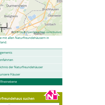
km
©
CCBYSA
© OpenStreetMap contributors
e mit allen Naturfreundehäusern in
land
.
ngements
enfahrten
ichnis der Naturfreundehäuser
 unsere Häuser
- Rheinebene
rfreundehaus suchen