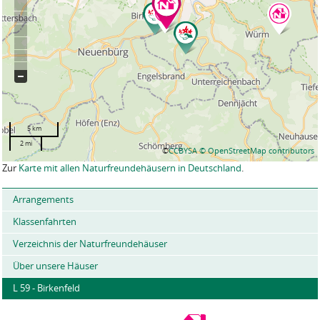
5 km
2 mi
©
CCBYSA
© OpenStreetMap contributors
Zur
Karte mit allen Naturfreundehäusern in Deutschland
.
Arrangements
Klassenfahrten
Verzeichnis der Naturfreundehäuser
Über unsere Häuser
L 59 - Birkenfeld