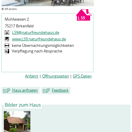
©
NF-Archiv
L 59
Mühlwiesen 2
75217 Birkenfeld
L59@naturfreundehaus.de
www.L59.naturfreundehaus.de
keine Übernachtungsmöglichkeiten
Verpflegung nach Absprache
Anfahrt
|
Öffnungszeiten
|
GPS-Daten
Haus anfragen
Feedback
Bilder zum Haus
Mein Name
Mein Name
*
*
Meine E-Mailadresse
Meine E-Mailadresse
*
*