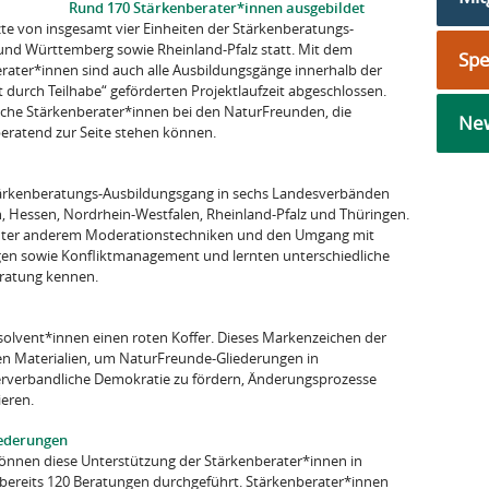
Rund 170 Stärkenberater*innen ausgebildet
etzte von insgesamt vier Einheiten der Stärkenberatungs-
nd Württemberg sowie Rheinland-Pfalz statt. Mit dem
Sp
rater*innen sind auch alle Ausbildungsgänge innerhalb der
rch Teilhabe“ geförderten Projektlaufzeit abgeschlossen.
iche Stärkenberater*innen bei den NaturFreunden, die
New
eratend zur Seite stehen können.
Stärkenberatungs-Ausbildungsgang in sechs Landesverbänden
 Hessen, Nordrhein-Westfalen, Rheinland-Pfalz und Thüringen.
n unter anderem Moderationstechniken und den Umgang mit
ngen sowie Konfliktmanagement und lernten unterschiedliche
ratung kennen.
bsolvent*innen einen roten Koffer. Dieses Markenzeichen der
chen Materialien, um NaturFreunde-Gliederungen in
nerverbandliche Demokratie zu fördern, Änderungsprozesse
eren.
iederungen
nnen diese Unterstützung der Stärkenberater*innen in
bereits 120 Beratungen durchgeführt. Stärkenberater*innen