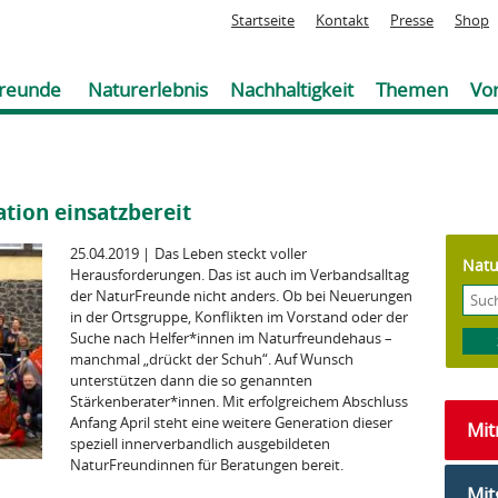
Jump to navigation
Startseite
Kontakt
Presse
Shop
reunde
Naturerlebnis
Nachhaltigkeit
Themen
Vor
tion einsatzbereit
25.04.2019
|
Das Leben steckt voller
Natu
Herausforderungen. Das ist auch im Verbandsalltag
der NaturFreunde nicht anders. Ob bei Neuerungen
in der Ortsgruppe, Konflikten im Vorstand oder der
Suche nach Helfer*innen im Naturfreundehaus –
manchmal „drückt der Schuh“. Auf Wunsch
unterstützen dann die so genannten
Stärkenberater*innen. Mit erfolgreichem Abschluss
Anfang April steht eine weitere Generation dieser
Mi
speziell innerverbandlich ausgebildeten
NaturFreundinnen für Beratungen bereit.
Mit