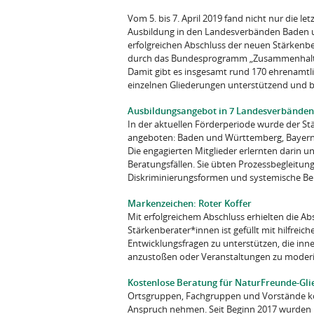
Vom 5. bis 7. April 2019 fand nicht nur die l
Ausbildung in den Landesverbänden Baden u
erfolgreichen Abschluss der neuen Stärkenbe
durch das Bundesprogramm „Zusammenhalt du
Damit gibt es insgesamt rund 170 ehrenamtl
einzelnen Gliederungen unterstützend und b
Ausbildungsangebot in 7 Landesverbänden
In der aktuellen Förderperiode wurde der 
angeboten: Baden und Württemberg, Bayern,
Die engagierten Mitglieder erlernten dari
Beratungsfällen. Sie übten Prozessbegleitu
Diskriminierungsformen und systemische Be
Markenzeichen: Roter Koffer
Mit erfolgreichem Abschluss erhielten die A
Stärkenberater*innen ist gefüllt mit hilfrei
Entwicklungsfragen zu unterstützen, die in
anzustoßen oder Veranstaltungen zu moderi
Kostenlose Beratung für NaturFreunde-Gl
Ortsgruppen, Fachgruppen und Vorstände kö
Anspruch nehmen. Seit Beginn 2017 wurden 