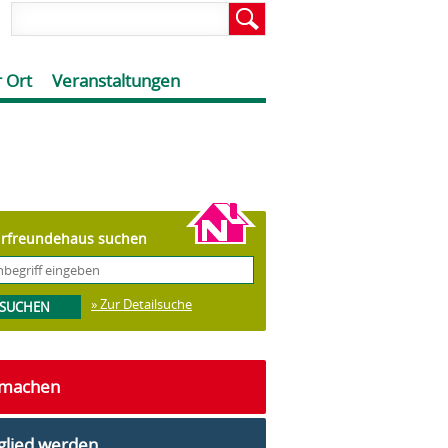
 Ort
Veranstaltungen
rfreundehaus suchen
» Zur Detailsuche
tmachen
glied werden