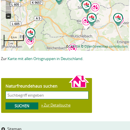
5 km
2 mi
©
CCBYSA
© OpenStreetMap contributors
Zur
Karte mit allen Ortsgruppen in Deutschland
.
Naturfreundehaus suchen
» Zur Detailsuche
Sitemap