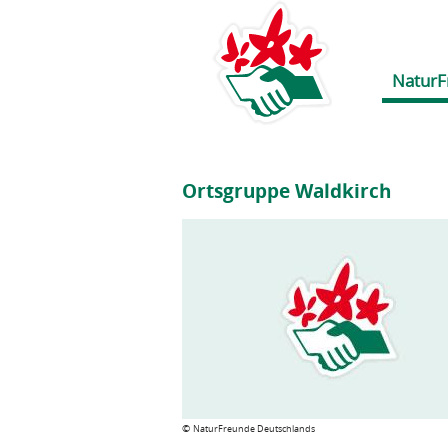
NaturF
Ortsgruppe Waldkirch
©
NaturFreunde Deutschlands