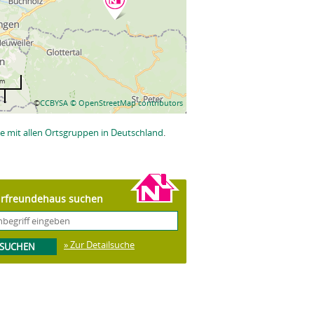
km
©
CCBYSA
© OpenStreetMap contributors
e mit allen Ortsgruppen in Deutschland
.
rfreundehaus suchen
» Zur Detailsuche