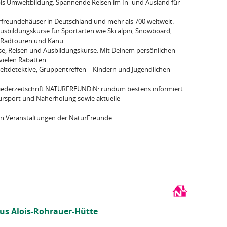
is Umweltbildung. Spannende Reisen im In- und Ausland für
freundehäuser in Deutschland und mehr als 700 weltweit.
Ausbildungskurse für Sportarten wie Ski alpin, Snowboard,
, Radtouren und Kanu.
e, Reisen und Ausbildungskurse: Mit Deinem persönlichen
vielen Rabatten.
eltdetektive, Gruppentreffen – Kindern und Jugendlichen
liederzeitschrift NATURFREUNDiN: rundum bestens informiert
ursport und Naherholung sowie aktuelle
len Veranstaltungen der NaturFreunde.
s Alois-Rohrauer-Hütte