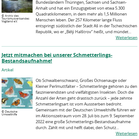
Bundesländern Thüringen, Sachsen und Sachsen-
Anhalt und hat ein Einzugsgebiet von etwa 5.300
Quadratkilometern, in dem mehr als 1,5 Millionen
©
Archiv des
Tourismusverbandes
Menschen leben. Der 257 Kilometer lange Fluss
Vogtland e.V.
entspringt südöstlich der Stadt Aš in der Tschechischen
Republik, wo er „Bélý Halštrov“ heißt, und mündet...
Weiterlesen
Jetzt mitmachen bei unserer Schmetterlings-
Bestandsaufnahme!
Artikel
Ob Schwalbenschwanz, Großes Ochsenauge oder
Kleiner Perlmuttfalter – Schmetterlinge gehören zu den
faszinierendsten und vielfältigsten Insekten. Doch die
Anzahl der Arten geht drastisch zurück – jede zehnte
Schmetterlingsart ist vom Aussterben bedroht.
Gemeinsam mit der Deutschen Umwelthilfe führen wir
©
Deutsche
Umwelthilfe
im Aktionszeitraum vom 28. Juli bis zum 9. September
2022 eine große Schmetterlings-Bestandsaufnahme
durch. Zählt mit und helft dabei, den Schutz...
Weiterlesen