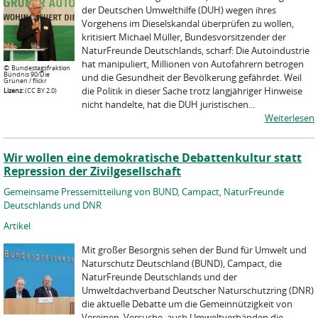
der Deutschen Umwelthilfe (DUH) wegen ihres
Vorgehens im Dieselskandal überprüfen zu wollen,
kritisiert Michael Müller, Bundesvorsitzender der
NaturFreunde Deutschlands, scharf: Die Autoindustrie
hat manipuliert, Millionen von Autofahrern betrogen
©
Bundestagsfraktion
Bündnis 90/Die
und die Gesundheit der Bevölkerung gefährdet. Weil
Grünen / flickr
die Politik in dieser Sache trotz langjähriger Hinweise
Lizenz:
(CC BY 2.0)
nicht handelte, hat die DUH juristischen...
Weiterlesen
Wir wollen eine demokratische Debattenkultur statt
Repression der Zivilgesellschaft
Gemeinsame Pressemitteilung von BUND, Campact, NaturFreunde
Deutschlands und DNR
Artikel
Mit großer Besorgnis sehen der Bund für Umwelt und
Naturschutz Deutschland (BUND), Campact, die
NaturFreunde Deutschlands und der
Umweltdachverband Deutscher Naturschutzring (DNR)
die aktuelle Debatte um die Gemeinnützigkeit von
Vereinen. Versuche, auch Umweltverbänden die