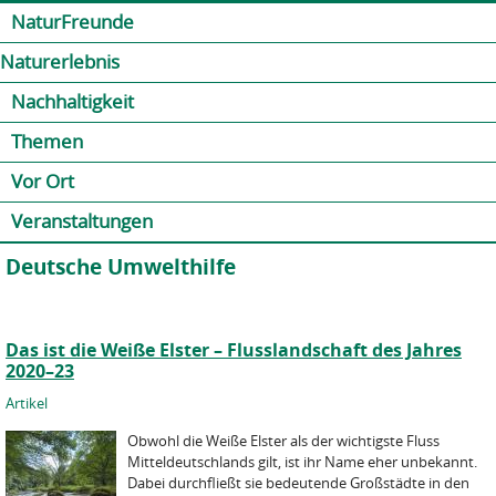
Jump to navigation
Kontakt
Presse
Shop
NaturFreunde
Naturerlebnis
Nachhaltigkeit
Themen
Vor Ort
Veranstaltungen
Deutsche Umwelthilfe
Das ist die Weiße Elster – Flusslandschaft des Jahres
2020–23
Artikel
Obwohl die Weiße Elster als der wichtigste Fluss
Mitteldeutschlands gilt, ist ihr Name eher unbekannt.
Dabei durchfließt sie bedeutende Großstädte in den