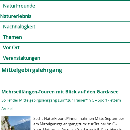
Jump to navigation
Kontakt
Presse
Shop
NaturFreunde
Naturerlebnis
Nachhaltigkeit
Themen
Vor Ort
Veranstaltungen
Mittelgebirgslehrgang
Mehrseillängen-Touren mit Blick auf den Gardasee
So lief der Mittelgebirgslehrgang zum*zur Trainer*in C – Sportklettern
Artikel
Sechs NaturFreund*innen nahmen Mitte September
am Mittelgebirgslehrgang zum*zur Trainer*in C –
Sportklettern in Arco am Gardasee teil. Dass hier ein