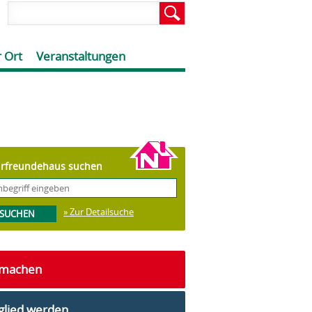
 Ort
Veranstaltungen
rfreundehaus suchen
» Zur Detailsuche
tmachen
glied werden