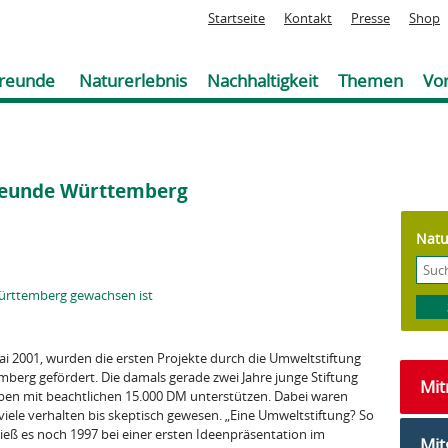
Jump to navigation
Startseite
Kontakt
Presse
Shop
reunde
Naturerlebnis
Nachhaltigkeit
Themen
Vor
reunde Württemberg
Natu
ürttemberg gewachsen ist
ai 2001, wurden die ersten Projekte durch die Umweltstiftung
erg gefördert. Die damals gerade zwei Jahre junge Stiftung
Mi
ben mit beachtlichen 15.000 DM unterstützen. Dabei waren
viele verhalten bis skeptisch gewesen. „Eine Umweltstiftung? So
hieß es noch 1997 bei einer ersten Ideenpräsentation im
Mit