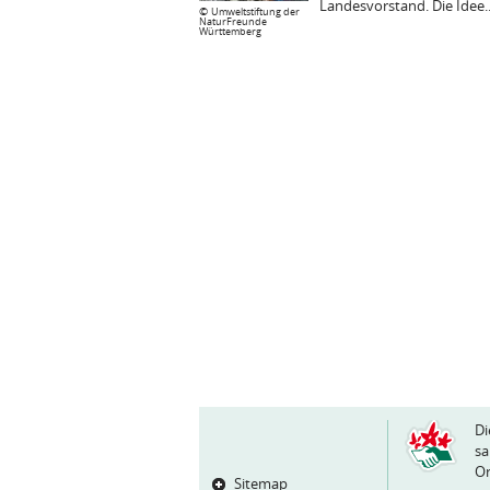
Landesvorstand. Die Idee..
©
Umweltstiftung der
NaturFreunde
Württemberg
Di
sa
Or
Sitemap