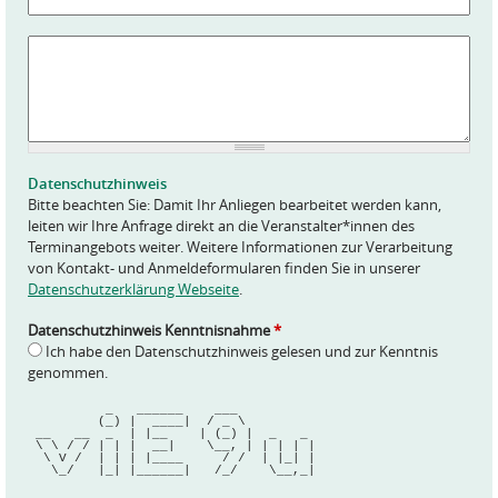
A
n
f
r
a
g
e
Datenschutzhinweis
*
Bitte beachten Sie: Damit Ihr Anliegen bearbeitet werden kann,
leiten wir Ihre Anfrage direkt an die Veranstalter*innen des
Terminangebots weiter. Weitere Informationen zur Verarbeitung
von Kontakt- und Anmeldeformularen finden Sie in unserer
Datenschutzerklärung Webseite
.
Datenschutzhinweis Kenntnisnahme
*
Ich habe den Datenschutzhinweis gelesen und zur Kenntnis
genommen.
          _   ______    ___          
         (_) |  ____|  / _ \         
 __   __  _  | |__    | (_) |  _   _ 
 \ \ / / | | |  __|    \__, | | | | |
  \ V /  | | | |____     / /  | |_| |
   \_/   |_| |______|   /_/    \__,_|