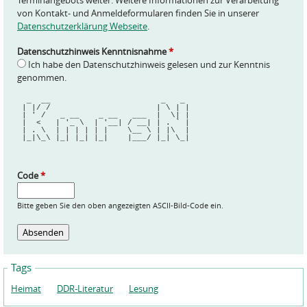
Terminangebots weiter. Weitere Informationen zur Verarbeitung
von Kontakt- und Anmeldeformularen finden Sie in unserer
Datenschutzerklärung Webseite
.
Datenschutzhinweis Kenntnisnahme
*
Ich habe den Datenschutzhinweis gelesen und zur Kenntnis
genommen.
  _  __                       _   _ 
 | |/ /                      | \ | |
 | ' /   _ __    _ __   ___  |  \| |
 |  <   | '_ \  | '__| / __| | . ` |
 | . \  | | | | | |    \__ \ | |\  |
 |_|\_\ |_| |_| |_|    |___/ |_| \_|
Code
*
Bitte geben Sie den oben angezeigten ASCII-Bild-Code ein.
Tags
Heimat
DDR-Literatur
Lesung