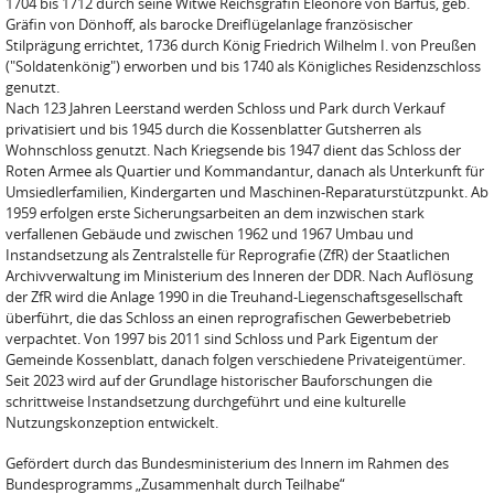
1704 bis 1712 durch seine Witwe Reichsgräfin Eleonore von Barfus, geb.
Gräfin von Dönhoff, als barocke Dreiflügelanlage französischer
Stilprägung errichtet, 1736 durch König Friedrich Wilhelm I. von Preußen
("Soldatenkönig") erworben und bis 1740 als Königliches Residenzschloss
genutzt.
Nach 123 Jahren Leerstand werden Schloss und Park durch Verkauf
privatisiert und bis 1945 durch die Kossenblatter Gutsherren als
Wohnschloss genutzt. Nach Kriegsende bis 1947 dient das Schloss der
Roten Armee als Quartier und Kommandantur, danach als Unterkunft für
Umsiedlerfamilien, Kindergarten und Maschinen-Reparaturstützpunkt. Ab
1959 erfolgen erste Sicherungsarbeiten an dem inzwischen stark
verfallenen Gebäude und zwischen 1962 und 1967 Umbau und
Instandsetzung als Zentralstelle für Reprografie (ZfR) der Staatlichen
Archivverwaltung im Ministerium des Inneren der DDR. Nach Auflösung
der ZfR wird die Anlage 1990 in die Treuhand-Liegenschaftsgesellschaft
überführt, die das Schloss an einen reprografischen Gewerbebetrieb
verpachtet. Von 1997 bis 2011 sind Schloss und Park Eigentum der
Gemeinde Kossenblatt, danach folgen verschiedene Privateigentümer.
Seit 2023 wird auf der Grundlage historischer Bauforschungen die
schrittweise Instandsetzung durchgeführt und eine kulturelle
Nutzungskonzeption entwickelt.
Gefördert durch das Bundesministerium des Innern im Rahmen des
Bundesprogramms „Zusammenhalt durch Teilhabe“