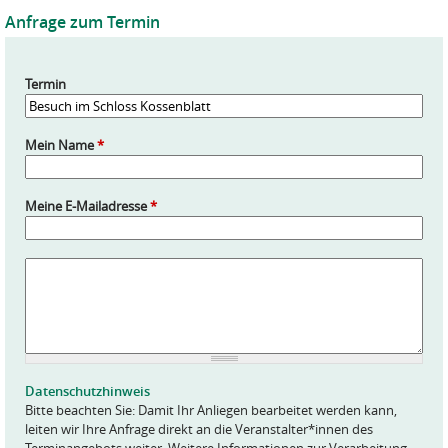
Anfrage zum Termin
Termin
Mein Name
*
Meine E-Mailadresse
*
A
n
f
r
a
g
e
Datenschutzhinweis
*
Bitte beachten Sie: Damit Ihr Anliegen bearbeitet werden kann,
leiten wir Ihre Anfrage direkt an die Veranstalter*innen des