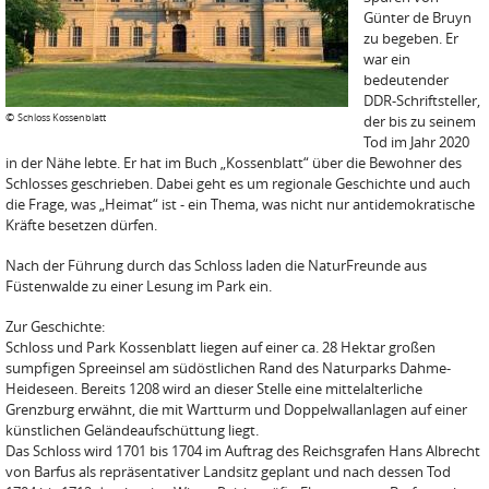
Günter de Bruyn
zu begeben. Er
war ein
bedeutender
DDR-Schriftsteller,
©
Schloss Kossenblatt
der bis zu seinem
Tod im Jahr 2020
in der Nähe lebte. Er hat im Buch „Kossenblatt“ über die Bewohner des
Schlosses geschrieben. Dabei geht es um regionale Geschichte und auch
die Frage, was „Heimat“ ist - ein Thema, was nicht nur antidemokratische
Kräfte besetzen dürfen.
Nach der Führung durch das Schloss laden die NaturFreunde aus
Füstenwalde zu einer Lesung im Park ein.
Zur Geschichte:
Schloss und Park Kossenblatt liegen auf einer ca. 28 Hektar großen
sumpfigen Spreeinsel am südöstlichen Rand des Naturparks Dahme-
Heideseen. Bereits 1208 wird an dieser Stelle eine mittelalterliche
Grenzburg erwähnt, die mit Wartturm und Doppelwallanlagen auf einer
künstlichen Geländeaufschüttung liegt.
Das Schloss wird 1701 bis 1704 im Auftrag des Reichsgrafen Hans Albrecht
von Barfus als repräsentativer Landsitz geplant und nach dessen Tod