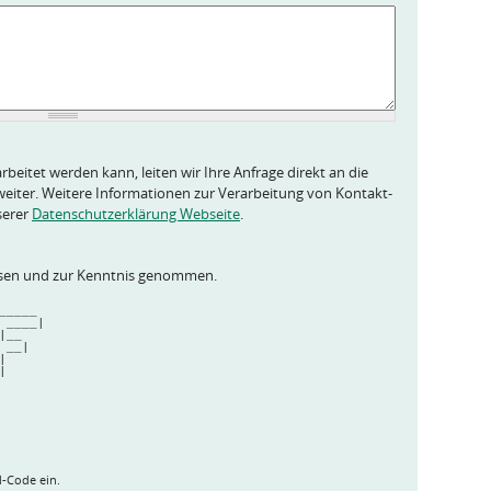
rbeitet werden kann, leiten wir Ihre Anfrage direkt an die
eiter. Weitere Informationen zur Verarbeitung von Kontakt-
serer
Datenschutzerklärung Webseite
.
esen und zur Kenntnis genommen.
  ______ 
|  ____|
 |__   
  __|  
 |     
_|     
       
       
d-Code ein.