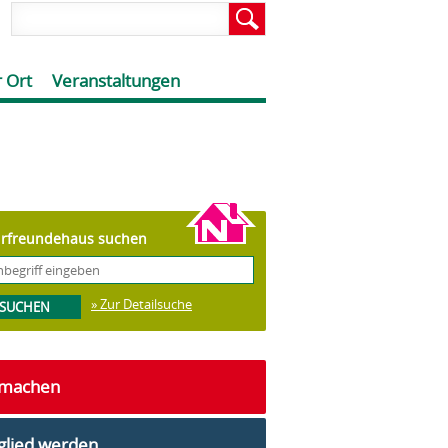
 Ort
Veranstaltungen
rfreundehaus suchen
» Zur Detailsuche
tmachen
glied werden