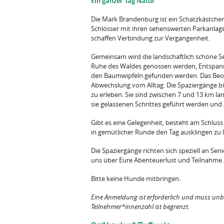
Ein ganzer Tag Natur
Die Mark Brandenburg ist ein Schatzkästchen
Schlösser mit ihren sehenswerten Parkanlage
schaffen Verbindung zur Vergangenheit.
Gemeinsam wird die landschaftlich schöne S
Ruhe des Waldes genossen werden, Entspan
den Baumwipfeln gefunden werden. Das Beoba
Abwechslung vom Alltag. Die Spaziergänge bie
zu erleben. Sie sind zwischen 7 und 13 km lan
sie gelassenen Schrittes geführt werden und
Gibt es eine Gelegenheit, besteht am Schlus
in gemütlicher Runde den Tag ausklingen zu 
Die Spaziergänge richten sich speziell an Seni
uns über Eure Abenteuerlust und Teilnahme.
Bitte keine Hunde mitbringen.
Eine Anmeldung ist erforderlich und muss unb
Teilnehmer*innenzahl ist begrenzt.