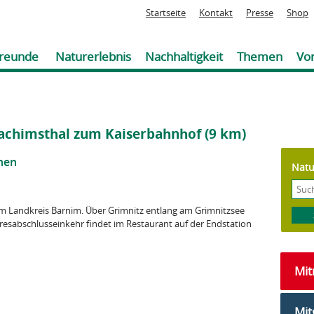
Jump to navigation
Startseite
Kontakt
Presse
Shop
reunde
Naturerlebnis
Nachhaltigkeit
Themen
Vor
oachimsthal zum Kaiserbahnhof (9 km)
nen
Natu
 im Landkreis Barnim. Über Grimnitz entlang am Grimnitzsee
ahresabschlusseinkehr findet im Restaurant auf der Endstation
Mi
Mit