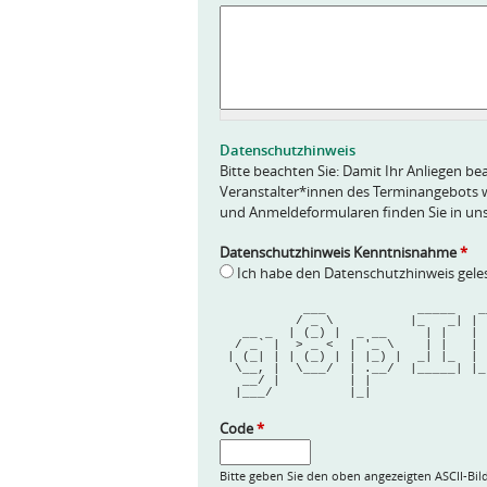
A
n
f
r
a
g
e
Datenschutzhinweis
*
Bitte beachten Sie: Damit Ihr Anliegen bea
Veranstalter*innen des Terminangebots w
und Anmeldeformularen finden Sie in un
Datenschutzhinweis Kenntnisnahme
*
Ich habe den Datenschutzhinweis gel
           ___            _____ 
          / _ \          |_   _| 
   __ _  | (_) |  _ __     | |   |
  / _` |  > _ <  | '_ \    | |   |
 | (_| | | (_) | | |_) |  _| |_  |
  \__, |  \___/  | .__/  |_____| |
   __/ |         | |              
  |___/          |_|              
Code
*
Bitte geben Sie den oben angezeigten ASCII-Bil