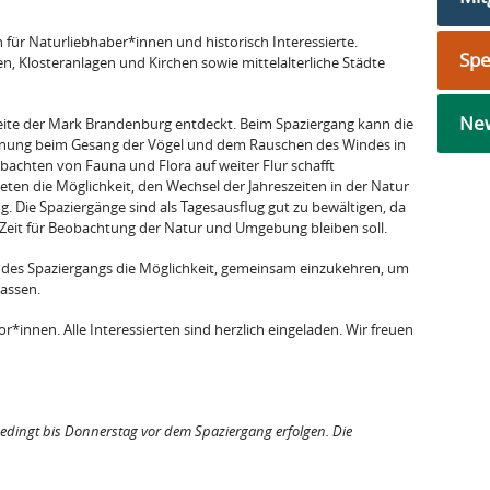
 für Naturliebhaber*innen und historisch Interessierte.
Sp
n, Klosteranlagen und Kirchen sowie mittelalterliche Städte
New
eite der Mark Brandenburg entdeckt. Beim Spaziergang kann die
nung beim Gesang der Vögel und dem Rauschen des Windes in
chten von Fauna und Flora auf weiter Flur schafft
ten die Möglichkeit, den Wechsel der Jahreszeiten in der Natur
g. Die Spaziergänge sind als Tagesausflug gut zu bewältigen, da
 Zeit für Beobachtung der Natur und Umgebung bleiben soll.
s des Spaziergangs die Möglichkeit, gemeinsam einzukehren, um
lassen.
or*innen. Alle Interessierten sind herzlich eingeladen. Wir freuen
edingt bis Donnerstag vor dem Spaziergang erfolgen. Die