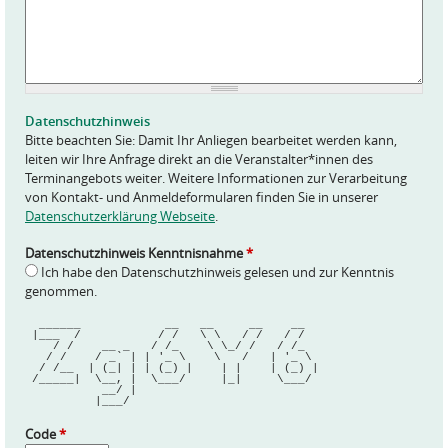
n
f
r
a
g
e
Datenschutzhinweis
*
Bitte beachten Sie: Damit Ihr Anliegen bearbeitet werden kann,
leiten wir Ihre Anfrage direkt an die Veranstalter*innen des
Terminangebots weiter. Weitere Informationen zur Verarbeitung
von Kontakt- und Anmeldeformularen finden Sie in unserer
Datenschutzerklärung Webseite
.
Datenschutzhinweis Kenntnisnahme
*
Ich habe den Datenschutzhinweis gelesen und zur Kenntnis
genommen.
  ______            __   __     __    __  
 |___  /           / /   \ \   / /   / /  
    / /    __ _   / /_    \ \_/ /   / /_  
   / /    / _` | | '_ \    \   /   | '_ \ 
  / /__  | (_| | | (_) |    | |    | (_) |
 /_____|  \__, |  \___/     |_|     \___/ 
           __/ |                          
          |___/                           
Code
*