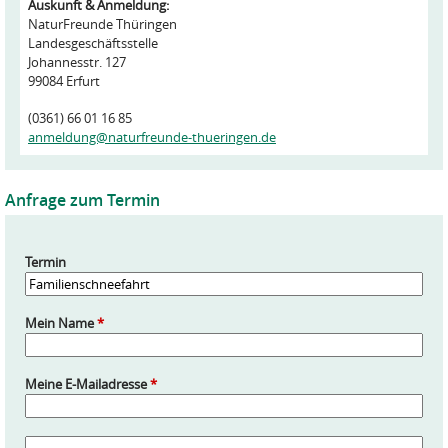
Auskunft & Anmeldung:
NaturFreunde Thüringen
Landesgeschäftsstelle
Johannesstr. 127
99084 Erfurt
(0361) 66 01 16 85
anmeldung@naturfreunde-thueringen.de
Anfrage zum Termin
Termin
Mein Name
*
Meine E-Mailadresse
*
A