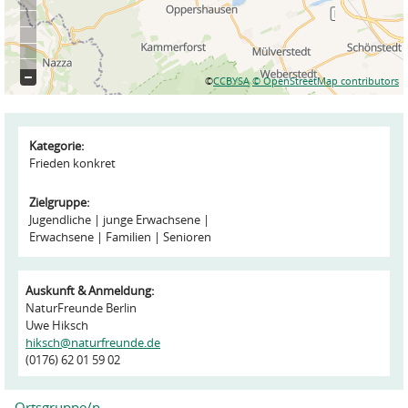
©
CCBYSA
© OpenStreetMap contributors
Kategorie:
Frieden konkret
Zielgruppe:
Jugendliche
junge Erwachsene
Erwachsene
Familien
Senioren
Auskunft & Anmeldung:
NaturFreunde Berlin
Uwe Hiksch
hiksch@naturfreunde.de
(0176) 62 01 59 02
Ortsgruppe/n