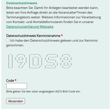
e
Datenschutzhinweis
*
Bitte beachten Sie: Damit Ihr Anliegen bearbeitet werden kann,
leiten wir Ihre Anfrage direkt an die Veranstalter*innen des
Terminangebots weiter. Weitere Informationen zur Verarbeitung
von Kontakt- und Anmeldeformularen finden Sie in unserer
Datenschutzerklärung Webseite
.
Datenschutzhinweis Kenntnisnahme
*
Ich habe den Datenschutzhinweis gelesen und zur Kenntnis
genommen.
  _    ___    _____     _____    ___  
 | |  / _ \  |  __ \   / ____|  / _ \ 
 | | | (_) | | |  | | | (___   | (_) |
 | |  \__, | | |  | |  \___ \   > _ < 
 | |    / /  | |__| |  ____) | | (_) |
 |_|   /_/   |_____/  |_____/   \___/ 
Code
*
Bitte geben Sie den oben angezeigten ASCII-Bild-Code ein.