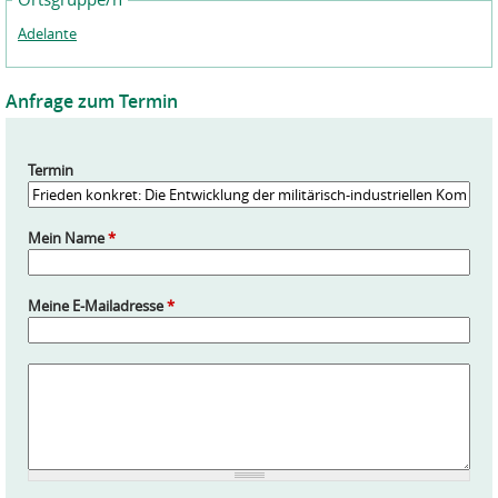
Adelante
Anfrage zum Termin
Termin
Mein Name
*
Meine E-Mailadresse
*
A
n
f
r
a
g