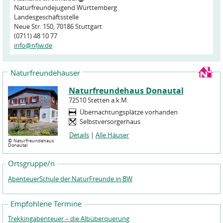
Naturfreundejugend Württemberg
Landesgeschäftsstelle
Neue Str. 150, 70186 Stuttgart
(0711) 48 10 77
info@nfjw.de
Naturfreundehäuser
Naturfreundehaus Donautal
72510 Stetten a.k.M.
Übernachtungsplätze vorhanden
Selbstversorgerhaus
Details
|
Alle Häuser
©
Naturfreundehaus
Donautal
Ortsgruppe/n
AbenteuerSchule der NaturFreunde in BW
Empfohlene Termine
Trekkingabenteuer – die Albüberquerung