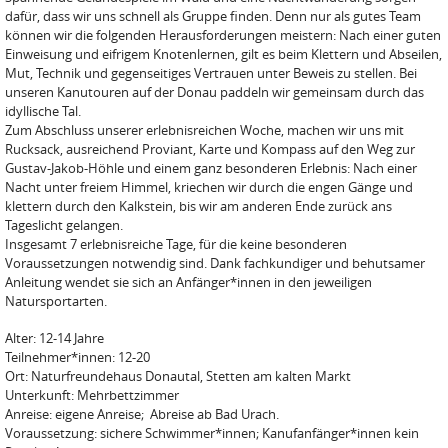
dafür, dass wir uns schnell als Gruppe finden. Denn nur als gutes Team
können wir die folgenden Herausforderungen meistern: Nach einer guten
Einweisung und eifrigem Knotenlernen, gilt es beim Klettern und Abseilen,
Mut, Technik und gegenseitiges Vertrauen unter Beweis zu stellen. Bei
unseren Kanutouren auf der Donau paddeln wir gemeinsam durch das
idyllische Tal.
Zum Abschluss unserer erlebnisreichen Woche, machen wir uns mit
Rucksack, ausreichend Proviant, Karte und Kompass auf den Weg zur
Gustav-Jakob-Höhle und einem ganz besonderen Erlebnis: Nach einer
Nacht unter freiem Himmel, kriechen wir durch die engen Gänge und
klettern durch den Kalkstein, bis wir am anderen Ende zurück ans
Tageslicht gelangen.
Insgesamt 7 erlebnisreiche Tage, für die keine besonderen
Voraussetzungen notwendig sind. Dank fachkundiger und behutsamer
Anleitung wendet sie sich an Anfänger*innen in den jeweiligen
Natursportarten.
Alter: 12-14 Jahre
Teilnehmer*innen: 12-20
Ort: Naturfreundehaus Donautal, Stetten am kalten Markt
Unterkunft: Mehrbettzimmer
Anreise: eigene Anreise; Abreise ab Bad Urach.
Voraussetzung: sichere Schwimmer*innen; Kanufanfänger*innen kein