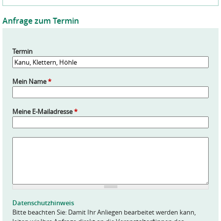
Anfrage zum Termin
Termin
Mein Name
*
Meine E-Mailadresse
*
A
n
f
r
a
g
e
Datenschutzhinweis
*
Bitte beachten Sie: Damit Ihr Anliegen bearbeitet werden kann,