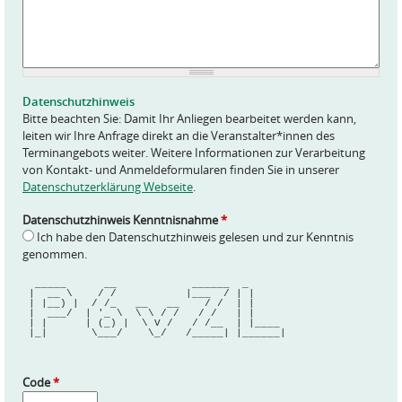
n
f
r
a
g
e
Datenschutzhinweis
*
Bitte beachten Sie: Damit Ihr Anliegen bearbeitet werden kann,
leiten wir Ihre Anfrage direkt an die Veranstalter*innen des
Terminangebots weiter. Weitere Informationen zur Verarbeitung
von Kontakt- und Anmeldeformularen finden Sie in unserer
Datenschutzerklärung Webseite
.
Datenschutzhinweis Kenntnisnahme
*
Ich habe den Datenschutzhinweis gelesen und zur Kenntnis
genommen.
  _____      __            ______  _      
 |  __ \    / /           |___  / | |     
 | |__) |  / /_   __   __    / /  | |     
 |  ___/  | '_ \  \ \ / /   / /   | |     
 | |      | (_) |  \ V /   / /__  | |____ 
 |_|       \___/    \_/   /_____| |______|
Code
*