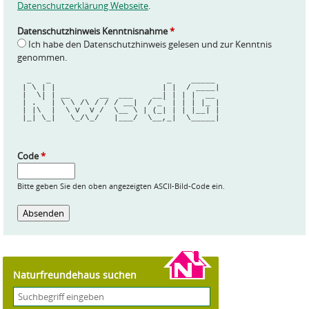
Datenschutzerklärung Webseite
.
Datenschutzhinweis Kenntnisnahme
*
Ich habe den Datenschutzhinweis gelesen und zur Kenntnis
genommen.
  _   _                        _    _____ 
 | \ | |                      | |  / ____|
 |  \| | __      __  ___    __| | | |  __ 
 | . ` | \ \ /\ / / / __|  / _` | | | |_ |
 | |\  |  \ V  V /  \__ \ | (_| | | |__| |
 |_| \_|   \_/\_/   |___/  \__,_|  \_____|
Code
*
Bitte geben Sie den oben angezeigten ASCII-Bild-Code ein.
Naturfreundehaus suchen