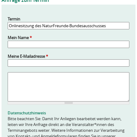
Anfrage zum Termin
Termin
Mein Name
*
Meine E-Mailadresse
*
A
n
f
r
a
g
e
Datenschutzhinweis
*
Bitte beachten Sie: Damit Ihr Anliegen bearbeitet werden kann,
leiten wir Ihre Anfrage direkt an die Veranstalter*innen des
Terminangebots weiter. Weitere Informationen zur Verarbeitung
von Kontakt- und Anmeldeformularen finden Sie in unserer