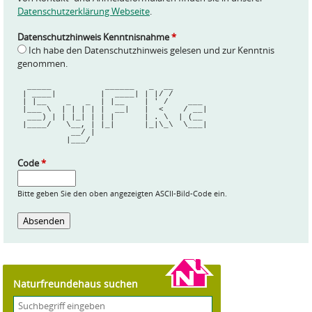
Datenschutzerklärung Webseite
.
Datenschutzhinweis Kenntnisnahme
*
Ich habe den Datenschutzhinweis gelesen und zur Kenntnis
genommen.
  _____           ______   _  __       
 | ____|         |  ____| | |/ /       
 | |__    _   _  | |__    | ' /    ___ 
 |___ \  | | | | |  __|   |  <    / __|
  ___) | | |_| | | |      | . \  | (__ 
 |____/   \__, | |_|      |_|\_\  \___|
           __/ |                       
          |___/                        
Code
*
Bitte geben Sie den oben angezeigten ASCII-Bild-Code ein.
Naturfreundehaus suchen