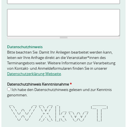
A
n
f
r
a
g
e
Datenschutzhinweis
*
Bitte beachten Sie: Damit Ihr Anliegen bearbeitet werden kann,
leiten wir Ihre Anfrage direkt an die Veranstalter*innen des
Terminangebots weiter. Weitere Informationen zur Verarbeitung
von Kontakt- und Anmeldeformularen finden Sie in unserer
Datenschutzerklärung Webseite
.
Datenschutzhinweis Kenntnisnahme
*
Ich habe den Datenschutzhinweis gelesen und zur Kenntnis
genommen.
 __          __ __   __  _                 _______ 
 \ \        / / \ \ / / | |               |__   __|
  \ \  /\  / /   \ V /  | | __ __      __    | |   
   \ \/  \/ /     > <   | |/ / \ \ /\ / /    | |   
    \  /\  /     / . \  |   <   \ V  V /     | |   
     \/  \/     /_/ \_\ |_|\_\   \_/\_/      |_|   