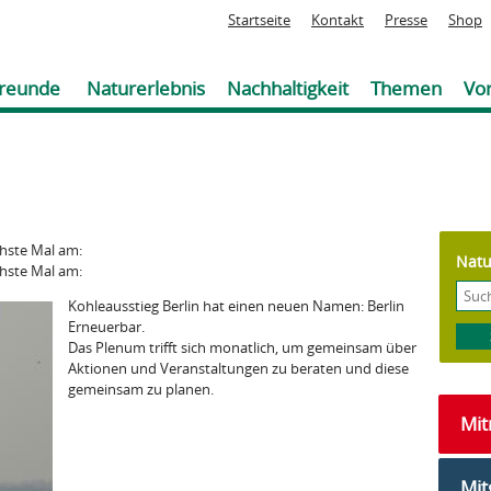
Jump to navigation
Startseite
Kontakt
Presse
Shop
reunde
Naturerlebnis
Nachhaltigkeit
Themen
Vor
chste Mal am:
Natu
chste Mal am:
Kohleausstieg Berlin hat einen neuen Namen: Berlin
Erneuerbar.
Das Plenum trifft sich monatlich, um gemeinsam über
Aktionen und Veranstaltungen zu beraten und diese
gemeinsam zu planen.
Mi
Mit