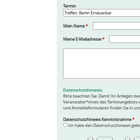
Termin
Mein Name
*
Meine E-Mailadresse
*
A
n
f
r
a
g
e
Datenschutzhinweis
*
Bitte beachten Sie: Damit Ihr Anliegen bea
Veranstalter*innen des Terminangebots w
und Anmeldeformularen finden Sie in un
Datenschutzhinweis Kenntnisnahme
*
Ich habe den Datenschutzhinweis gel
            _   ______       _   
           (_) |  ____|     | | |