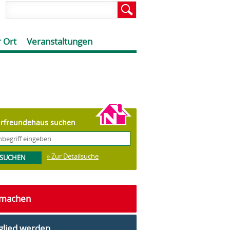
 Ort
Veranstaltungen
rfreundehaus suchen
» Zur Detailsuche
tmachen
glied werden