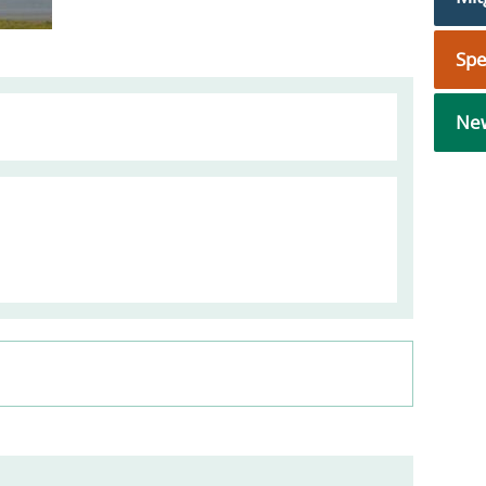
Sp
New