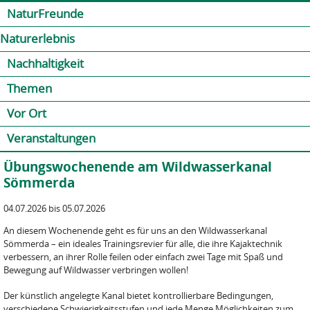
Jump to navigation
Kontakt
Presse
Shop
NaturFreunde
Naturerlebnis
Nachhaltigkeit
Themen
Vor Ort
Veranstaltungen
Übungswochenende am Wildwasserkanal
Sömmerda
04.07.2026 bis 05.07.2026
An diesem Wochenende geht es für uns an den Wildwasserkanal
Sömmerda – ein ideales Trainingsrevier für alle, die ihre Kajaktechnik
verbessern, an ihrer Rolle feilen oder einfach zwei Tage mit Spaß und
Bewegung auf Wildwasser verbringen wollen!
Der künstlich angelegte Kanal bietet kontrollierbare Bedingungen,
verschiedene Schwierigkeitsstufen und jede Menge Möglichkeiten zum