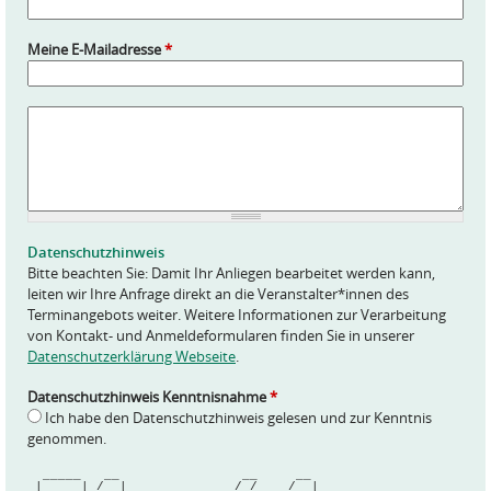
Meine E-Mailadresse
*
A
n
f
r
a
g
e
Datenschutzhinweis
*
Bitte beachten Sie: Damit Ihr Anliegen bearbeitet werden kann,
leiten wir Ihre Anfrage direkt an die Veranstalter*innen des
Terminangebots weiter. Weitere Informationen zur Verarbeitung
von Kontakt- und Anmeldeformularen finden Sie in unserer
Datenschutzerklärung Webseite
.
Datenschutzhinweis Kenntnisnahme
*
Ich habe den Datenschutzhinweis gelesen und zur Kenntnis
genommen.
  _____   __                __     __ 
 | ____| /_ |              / /    / _|