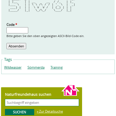
 | |__    | | __      __  / /_   | |_ 
 |___ \   | | \ \ /\ / / | '_ \  |  _|
  ___) |  | |  \ V  V /  | (_) | | |  
 |____/   |_|   \_/\_/    \___/  |_|  
Code
*
Bitte geben Sie den oben angezeigten ASCII-Bild-Code ein.
Tags
Wildwasser
Sömmerda
Training
Naturfreundehaus suchen
» Zur Detailsuche