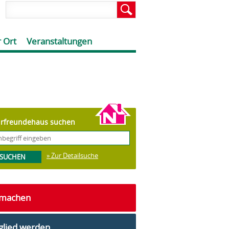
 Ort
Veranstaltungen
rfreundehaus suchen
» Zur Detailsuche
tmachen
glied werden