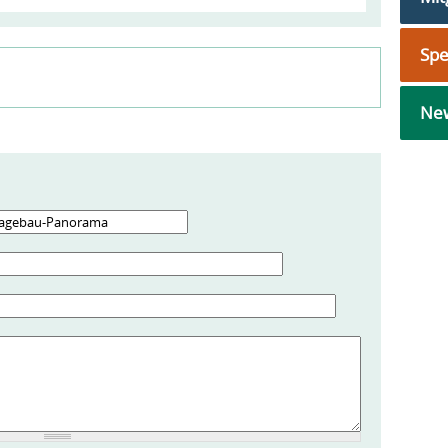
Sp
New