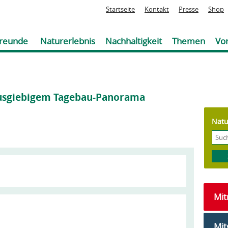
Jump to navigation
Startseite
Kontakt
Presse
Shop
reunde
Naturerlebnis
Nachhaltigkeit
Themen
Vor
ausgiebigem Tagebau-Panorama
Natu
Mi
Mit