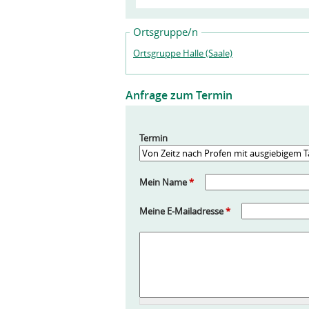
Ortsgruppe/n
Ortsgruppe Halle (Saale)
Anfrage zum Termin
Termin
Mein Name
*
Meine E-Mailadresse
*
A
n
f
r
a
g