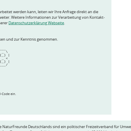
rbeitet werden kann, leiten wir Ihre Anfrage direkt an die
eiter. Weitere Informationen zur Verarbeitung von Kontakt-
serer
Datenschutzerklärung Webseite
.
esen und zur Kenntnis genommen.
  ___  
 / _ \ 
 (_) |
> _ < 
(_) |
\___/ 
      
      
d-Code ein.
e NaturFreunde Deutschlands sind ein politischer Freizeitverband für Umwe