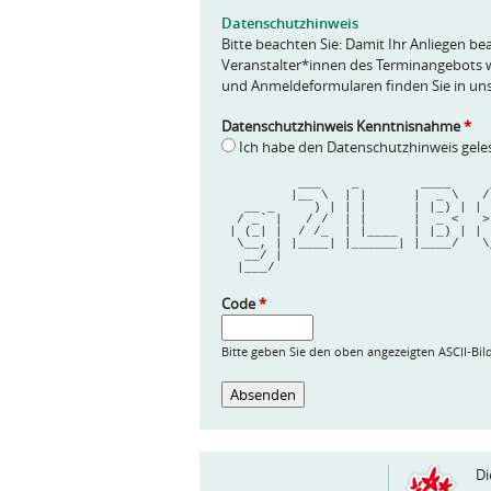
e
Datenschutzhinweis
*
Bitte beachten Sie: Damit Ihr Anliegen bea
Veranstalter*innen des Terminangebots w
und Anmeldeformularen finden Sie in un
Datenschutzhinweis Kenntnisnahme
*
Ich habe den Datenschutzhinweis gel
          ___    _        ____   
         |__ \  | |      |  _ \  
   __ _     ) | | |      | |_) | |
  / _` |   / /  | |      |  _ <   
 | (_| |  / /_  | |____  | |_) | | 
  \__, | |____| |______| |____/   
   __/ |                          
  |___/                           
Code
*
Bitte geben Sie den oben angezeigten ASCII-Bil
Di