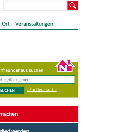
 Ort
Veranstaltungen
rfreundehaus suchen
» Zur Detailsuche
tmachen
glied werden