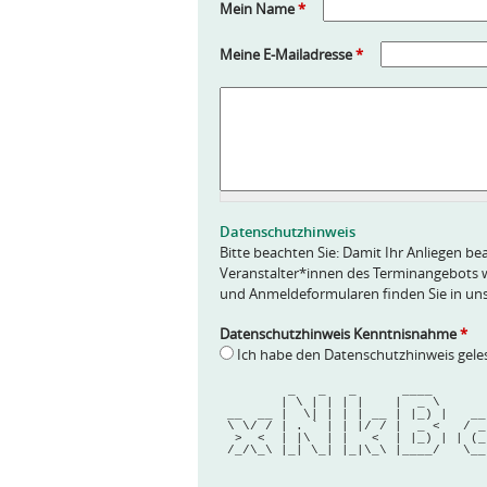
Mein Name
*
Meine E-Mailadresse
*
A
n
f
r
a
g
e
Datenschutzhinweis
*
Bitte beachten Sie: Damit Ihr Anliegen bea
Veranstalter*innen des Terminangebots w
und Anmeldeformularen finden Sie in un
Datenschutzhinweis Kenntnisnahme
*
Ich habe den Datenschutzhinweis gel
         _   _   _      ____      
        | \ | | | |    |  _ \     
 __  __ |  \| | | | __ | |_) |   __
 \ \/ / | . ` | | |/ / |  _ <   / _
  >  <  | |\  | |   <  | |_) | | (
 /_/\_\ |_| \_| |_|\_\ |____/   \__
 
 