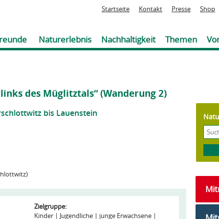
Jump to navigation
Startseite
Kontakt
Presse
Shop
reunde
Naturerlebnis
Nachhaltigkeit
Themen
Vor
inks des Müglitztals“ (Wanderung 2)
chlottwitz bis Lauenstein
Natu
hlottwitz)
Mi
Zielgruppe:
Kinder
Jugendliche
junge Erwachsene
Mit