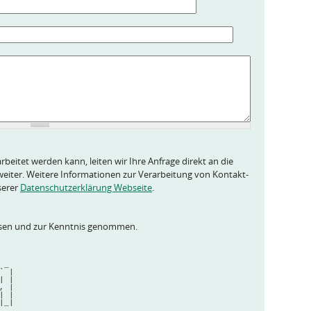
rbeitet werden kann, leiten wir Ihre Anfrage direkt an die
eiter. Weitere Informationen zur Verarbeitung von Kontakt-
serer
Datenschutzerklärung Webseite
.
esen und zur Kenntnis genommen.
    
    
 _ 
` |
_| |
, |
                                  | |
                                  |_|