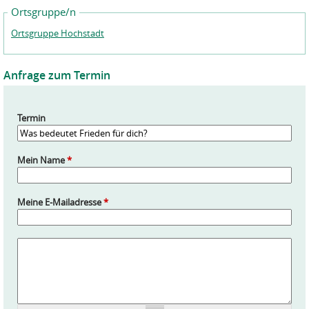
Ortsgruppe/n
Ortsgruppe Hochstadt
Anfrage zum Termin
Termin
Mein Name
*
Meine E-Mailadresse
*
A
n
f
r
a