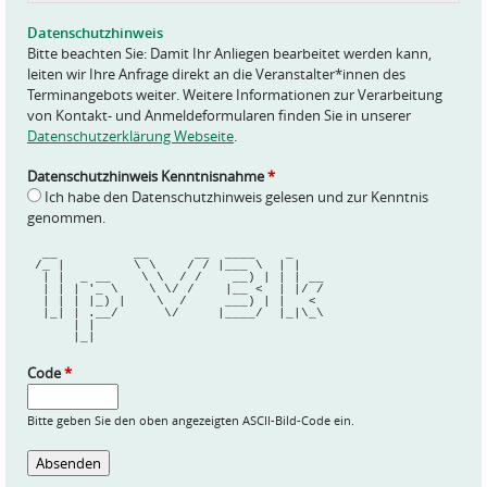
g
e
Datenschutzhinweis
*
Bitte beachten Sie: Damit Ihr Anliegen bearbeitet werden kann,
leiten wir Ihre Anfrage direkt an die Veranstalter*innen des
Terminangebots weiter. Weitere Informationen zur Verarbeitung
von Kontakt- und Anmeldeformularen finden Sie in unserer
Datenschutzerklärung Webseite
.
Datenschutzhinweis Kenntnisnahme
*
Ich habe den Datenschutzhinweis gelesen und zur Kenntnis
genommen.
  __          __      __  ____    _    
 /_ |         \ \    / / |___ \  | |   
  | |  _ __    \ \  / /    __) | | | __
  | | | '_ \    \ \/ /    |__ <  | |/ /
  | | | |_) |    \  /     ___) | |   < 
  |_| | .__/      \/     |____/  |_|\_\
      | |                              
      |_|                              
Code
*
Bitte geben Sie den oben angezeigten ASCII-Bild-Code ein.