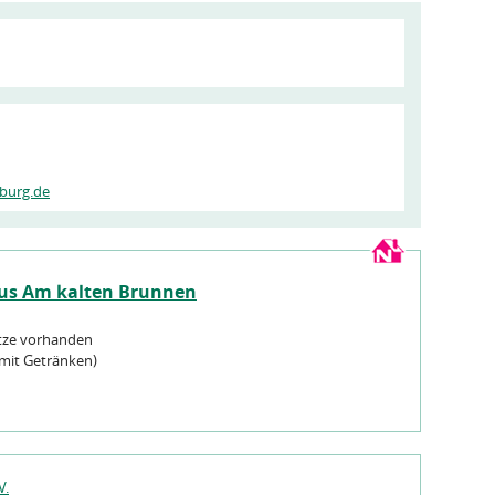
burg.de
us Am kalten Brunnen
tze vorhanden
(mit Getränken)
V.