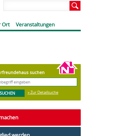
 Ort
Veranstaltungen
rfreundehaus suchen
» Zur Detailsuche
tmachen
glied werden