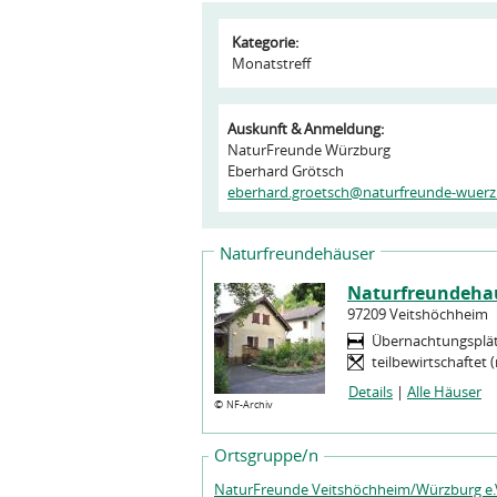
Kategorie:
Monatstreff
Auskunft & Anmeldung:
NaturFreunde Würzburg
Eberhard Grötsch
eberhard.groetsch@naturfreunde-wuerz
Naturfreundehäuser
Naturfreundeha
97209 Veitshöchheim
Übernachtungsplä
teilbewirtschaftet 
Details
|
Alle Häuser
©
NF-Archiv
Ortsgruppe/n
NaturFreunde Veitshöchheim/Würzburg e.