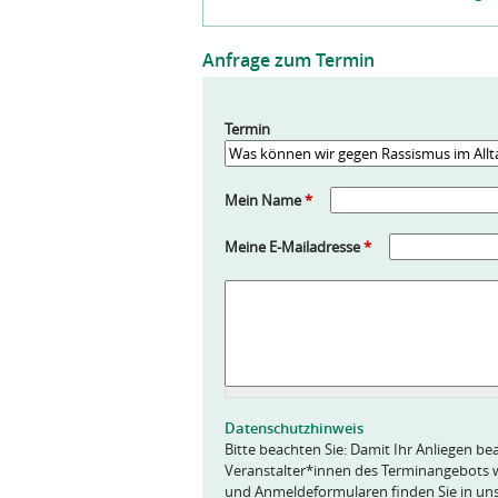
Anfrage zum Termin
Termin
Mein Name
*
Meine E-Mailadresse
*
A
n
f
r
a
g
e
Datenschutzhinweis
*
Bitte beachten Sie: Damit Ihr Anliegen bea
Veranstalter*innen des Terminangebots w
und Anmeldeformularen finden Sie in un