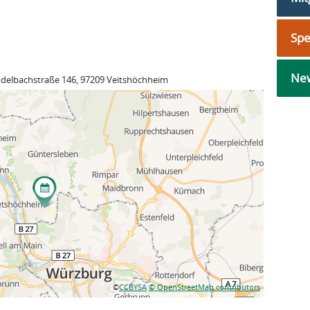
Sp
New
delbachstraße 146, 97209 Veitshöchheim
©
CCBYSA
© OpenStreetMap contributors