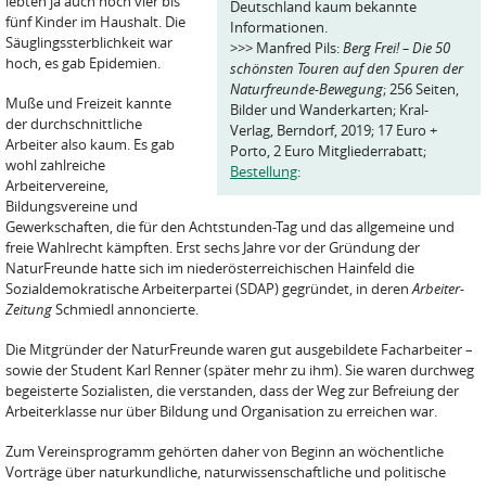
lebten ja auch noch vier bis
Deutschland kaum bekannte
fünf Kinder im Haushalt. Die
Informationen.
Säuglingssterblichkeit war
>>> Manfred Pils:
Berg Frei! – Die 50
hoch, es gab Epidemien.
schönsten Touren auf den Spuren der
Naturfreunde-Bewegung
; 256 Seiten,
Muße und Freizeit kannte
Bilder und Wanderkarten; Kral-
der durchschnittliche
Verlag, Berndorf, 2019; 17 Euro +
Arbeiter also kaum. Es gab
Porto, 2 Euro Mitgliederrabatt;
wohl zahlreiche
Bestellung
:
Arbeitervereine,
Bildungsvereine und
Gewerkschaften, die für den Achtstunden-Tag und das allgemeine und
freie Wahlrecht kämpften. Erst sechs Jahre vor der Gründung der
NaturFreunde hatte sich im niederösterreichischen Hainfeld die
Sozialdemokratische Arbeiterpartei (SDAP) gegründet, in deren
Arbeiter-
Zeitung
Schmiedl annoncierte.
Die Mitgründer der NaturFreunde waren gut ausgebildete Facharbeiter –
sowie der Student Karl Renner (später mehr zu ihm). Sie waren durchweg
begeisterte Sozialisten, die verstanden, dass der Weg zur Befreiung der
Arbeiterklasse nur über Bildung und Organisation zu erreichen war.
Zum Vereinsprogramm gehörten daher von Beginn an wöchentliche
Vorträge über naturkundliche, naturwissenschaftliche und politische