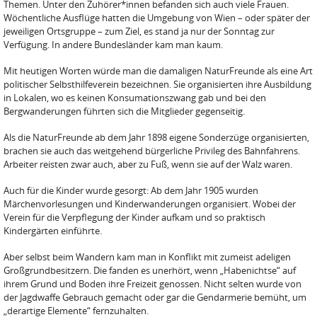
Themen. Unter den Zuhörer*innen befanden sich auch viele Frauen.
Wöchentliche Ausflüge hatten die Umgebung von Wien – oder später der
jeweiligen Ortsgruppe – zum Ziel, es stand ja nur der Sonntag zur
Verfügung. In andere Bundesländer kam man kaum.
Mit heutigen Worten würde man die damaligen NaturFreunde als eine Art
politischer Selbsthilfeverein bezeichnen. Sie organisierten ihre Ausbildung
in Lokalen, wo es keinen Konsumationszwang gab und bei den
Bergwanderungen führten sich die Mitglieder gegenseitig.
Als die NaturFreunde ab dem Jahr 1898 eigene Sonderzüge organisierten,
brachen sie auch das weitgehend bürgerliche Privileg des Bahnfahrens.
Arbeiter reisten zwar auch, aber zu Fuß, wenn sie auf der Walz waren.
Auch für die Kinder wurde gesorgt: Ab dem Jahr 1905 wurden
Märchenvorlesungen und Kinderwanderungen organisiert. Wobei der
Verein für die Verpflegung der Kinder aufkam und so praktisch
Kindergärten einführte.
Aber selbst beim Wandern kam man in Konflikt mit zumeist adeligen
Großgrundbesitzern. Die fanden es unerhört, wenn „Habenichtse“ auf
ihrem Grund und Boden ihre Freizeit genossen. Nicht selten wurde von
der Jagdwaffe Gebrauch gemacht oder gar die Gendarmerie bemüht, um
„derartige Elemente“ fernzuhalten.