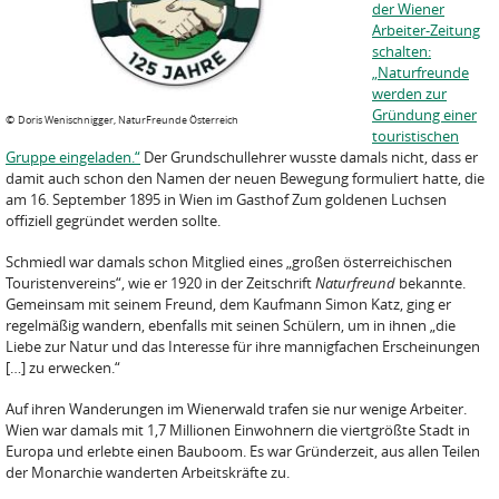
der Wiener
Arbeiter-Zeitung
schalten:
„Naturfreunde
werden zur
Gründung einer
©
Doris Wenischnigger, NaturFreunde Österreich
touristischen
Gruppe eingeladen.“
Der Grundschullehrer wusste damals nicht, dass er
damit auch schon den Namen der neuen Bewegung formuliert hatte, die
am 16. September 1895 in Wien im Gasthof Zum goldenen Luchsen
offiziell gegründet werden sollte.
Schmiedl war damals schon Mitglied eines „großen österreichischen
Touristenvereins“, wie er 1920 in der Zeitschrift
Naturfreund
bekannte.
Gemeinsam mit seinem Freund, dem Kaufmann Simon Katz, ging er
regelmäßig wandern, ebenfalls mit seinen Schülern, um in ihnen „die
Liebe zur Natur und das Interesse für ihre mannigfachen Erscheinungen
[…] zu erwecken.“
Auf ihren Wanderungen im Wienerwald trafen sie nur wenige Arbeiter.
Wien war damals mit 1,7 Millionen Einwohnern die viertgrößte Stadt in
Europa und erlebte einen Bauboom. Es war Gründerzeit, aus allen Teilen
der Monarchie wanderten Arbeitskräfte zu.