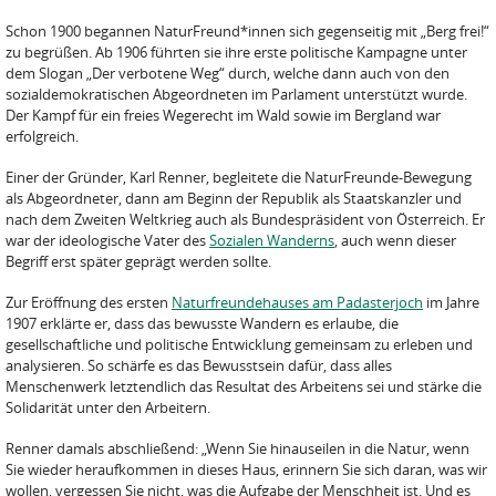
Schon 1900 begannen NaturFreund*innen sich gegenseitig mit „Berg frei!“
zu begrüßen. Ab 1906 führten sie ihre erste politische Kampagne unter
dem Slogan „Der verbotene Weg“ durch, welche dann auch von den
sozialdemokratischen Abgeordneten im Parlament unterstützt wurde.
Der Kampf für ein freies Wegerecht im Wald sowie im Bergland war
erfolgreich.
Einer der Gründer, Karl Renner, begleitete die NaturFreunde-Bewegung
als Abgeordneter, dann am Beginn der Republik als Staatskanzler und
nach dem Zweiten Weltkrieg auch als Bundespräsident von Österreich. Er
war der ideologische Vater des
Sozialen Wanderns
, auch wenn dieser
Begriff erst später geprägt werden sollte.
Zur Eröffnung des ersten
Naturfreundehauses am Padasterjoch
im Jahre
1907 erklärte er, dass das bewusste Wandern es erlaube, die
gesellschaftliche und politische Entwicklung gemeinsam zu erleben und
analysieren. So schärfe es das Bewusstsein dafür, dass alles
Menschenwerk letztendlich das Resultat des Arbeitens sei und stärke die
Solidarität unter den Arbeitern.
Renner damals abschließend: „Wenn Sie hinauseilen in die Natur, wenn
Sie wieder heraufkommen in dieses Haus, erinnern Sie sich daran, was wir
wollen, vergessen Sie nicht, was die Aufgabe der Menschheit ist. Und es