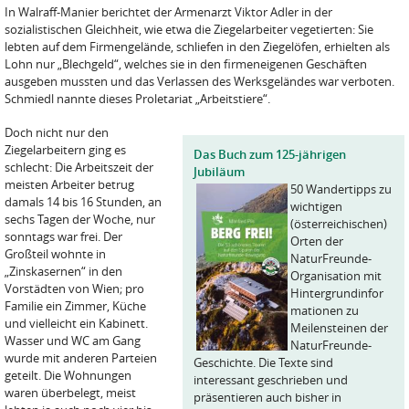
In Walraff-Manier berichtet der Armenarzt Viktor Adler in der
sozialistischen Gleichheit, wie etwa die Ziegelarbeiter vegetierten: Sie
lebten auf dem Firmengelände, schliefen in den Ziegelöfen, erhielten als
Lohn nur „Blechgeld“, welches sie in den firmeneigenen Geschäften
ausgeben mussten und das Verlassen des Werksgeländes war verboten.
Schmiedl nannte dieses Proletariat „Arbeitstiere“.
Doch nicht nur den
Ziegelarbeitern ging es
Das Buch zum 125-jährigen
schlecht: Die Arbeitszeit der
Jubiläum
meisten Arbeiter betrug
50 Wandertipps zu
damals 14 bis 16 Stunden, an
wichtigen
sechs Tagen der Woche, nur
(österreichischen)
sonntags war frei. Der
Orten der
Großteil wohnte in
NaturFreunde-
„Zinskasernen“ in den
Organisation mit
Vorstädten von Wien; pro
Hintergrundinfor
Familie ein Zimmer, Küche
mationen zu
und vielleicht ein Kabinett.
Meilensteinen der
Wasser und WC am Gang
NaturFreunde-
wurde mit anderen Parteien
Geschichte. Die Texte sind
geteilt. Die Wohnungen
interessant geschrieben und
waren überbelegt, meist
präsentieren auch bisher in