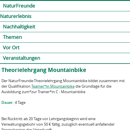
Jump to navigation
Kontakt
Presse
Shop
NaturFreunde
Naturerlebnis
Nachhaltigkeit
Themen
Vor Ort
Veranstaltungen
Theorielehrgang Mountainbike
Der NaturFreunde-Theorielehrgang Mountainbike bildet zusammen mit
der Qualifikation
Teamer*in Mountainbike
die Grundlage für die
Ausbildung zum*zur Trainer*in C - Mountainbike.
Dauer:
4 Tage
Bei Rücktritt ab 20 Tage vor Lehrgangsbeginn wird eine
Verwaltungsgebühr von 50 € fällig, zuzüglich eventuell anfallender
Stornokosten der Unterkunft.