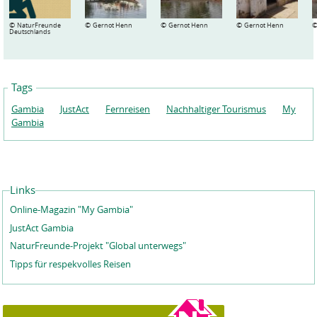
©
©
©
©
NaturFreunde
Gernot Henn
Gernot Henn
Gernot Henn
Deutschlands
Tags
Gambia
JustAct
Fernreisen
Nachhaltiger Tourismus
My
Gambia
Links
Online-Magazin "My Gambia"
JustAct Gambia
NaturFreunde-Projekt "Global unterwegs"
Tipps für respekvolles Reisen