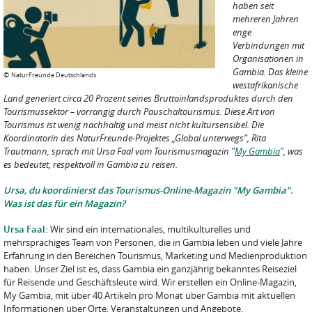
haben seit
mehreren Jahren
enge
Verbindungen mit
Organisationen in
Gambia. Das kleine
©
NaturFreunde Deutschlands
westafrikanische
Land generiert circa 20 Prozent seines Bruttoinlandsproduktes durch den
Tourismussektor – vorrangig durch Pauschaltourismus. Diese Art von
Tourismus ist wenig nachhaltig und meist nicht kultursensibel. Die
Koordinatorin des NaturFreunde-Projektes „Global unterwegs“, Rita
Trautmann, sprach mit Ursa Faal vom Tourismusmagazin "
My Gambia
", was
es bedeutet, respektvoll in Gambia zu reisen.
Ursa, du koordinierst das Tourismus-Online-Magazin "My Gambia".
Was ist das für ein Magazin?
Ursa Faal:
Wir sind ein internationales, multikulturelles und
mehrsprachiges Team von Personen, die in Gambia leben und viele Jahre
Erfahrung in den Bereichen Tourismus, Marketing und Medienproduktion
haben. Unser Ziel ist es, dass Gambia ein ganzjährig bekanntes Reiseziel
für Reisende und Geschäftsleute wird. Wir erstellen ein Online-Magazin,
My Gambia, mit über 40 Artikeln pro Monat über Gambia mit aktuellen
Informationen über Orte, Veranstaltungen und Angebote.