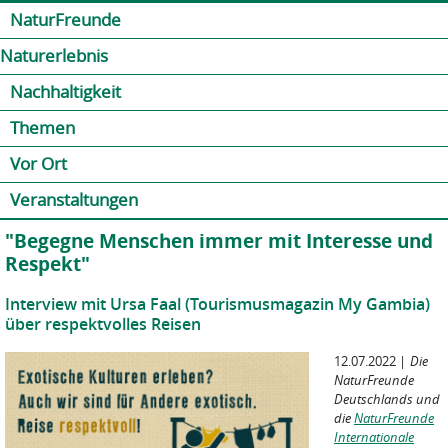
Jump to navigation
Kontakt
Presse
Shop
NaturFreunde
Naturerlebnis
Nachhaltigkeit
Themen
Vor Ort
Veranstaltungen
"Begegne Menschen immer mit Interesse und
Respekt"
Interview mit Ursa Faal (Tourismusmagazin My Gambia)
über respektvolles Reisen
12.07.2022
|
Die
NaturFreunde
Deutschlands und
die
NaturFreunde
Internationale