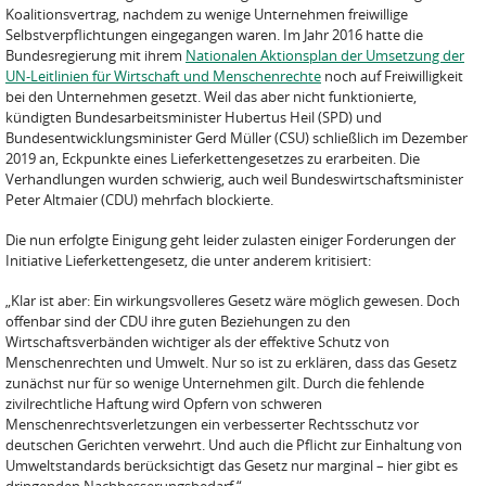
Koalitionsvertrag, nachdem zu wenige Unternehmen freiwillige
Selbstverpflichtungen eingegangen waren. Im Jahr 2016 hatte die
Bundesregierung mit ihrem
Nationalen Aktionsplan der Umsetzung der
UN-Leitlinien für Wirtschaft und Menschenrechte
noch auf Freiwilligkeit
bei den Unternehmen gesetzt. Weil das aber nicht funktionierte,
kündigten Bundesarbeitsminister Hubertus Heil (SPD) und
Bundesentwicklungsminister Gerd Müller (CSU) schließlich im Dezember
2019 an, Eckpunkte eines Lieferkettengesetzes zu erarbeiten. Die
Verhandlungen wurden schwierig, auch weil Bundeswirtschaftsminister
Peter Altmaier (CDU) mehrfach blockierte.
Die nun erfolgte Einigung geht leider zulasten einiger Forderungen der
Initiative Lieferkettengesetz, die unter anderem kritisiert:
„Klar ist aber: Ein wirkungsvolleres Gesetz wäre möglich gewesen. Doch
offenbar sind der CDU ihre guten Beziehungen zu den
Wirtschaftsverbänden wichtiger als der effektive Schutz von
Menschenrechten und Umwelt. Nur so ist zu erklären, dass das Gesetz
zunächst nur für so wenige Unternehmen gilt. Durch die fehlende
zivilrechtliche Haftung wird Opfern von schweren
Menschenrechtsverletzungen ein verbesserter Rechtsschutz vor
deutschen Gerichten verwehrt. Und auch die Pflicht zur Einhaltung von
Umweltstandards berücksichtigt das Gesetz nur marginal – hier gibt es