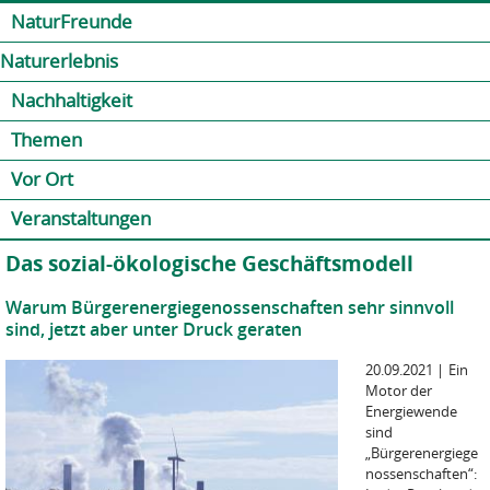
Jump to navigation
Kontakt
Presse
Shop
NaturFreunde
Naturerlebnis
Nachhaltigkeit
Themen
Vor Ort
Veranstaltungen
Das sozial-ökologische Geschäftsmodell
Warum Bürgerenergiegenossenschaften sehr sinnvoll
sind, jetzt aber unter Druck geraten
20.09.2021
|
Ein
Motor der
Energiewende
sind
„Bürgerenergiege
nossenschaften“: