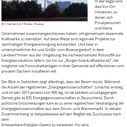
In der Regel sind
dies Vor-Ort-
Initiativen, zu
denen sich
Privatpersonen
©
S. Hermann & F. Richter / Pixabay
und kleine
Unternehmen zusammengeschlossen haben, um gemeinsam dezentrale
Kraftwerke zu betreiben. Auf diese Weise sind regionale Projekte zur
nachhaltigen Energieversorgung entstanden. Und zwar in
unterschiedlicher Art und Größe: vom Bioenergiedorf, in dem
Landwirt*innen aus der Umgebung die nachwachsenden Rohstoffe zur
Energieproduktion liefern, bis hin zur „Bürger-Solarkraftwerke eG“, die
möglichst viel Fotovoltaikanlagen in ihrer Gemeinde auf öffentlichen und
privaten Dächern installieren will.
Der Blick in Statistiken zeigt allerdings, dass der Boom stockt. Während
die Anzahl der registrierten „Energiegenossenschaften“ zunächst anstieg
und im Jahr 2015 jenseits von 900 lag, ist sie seitdem zurückgegangen.
Derzeit gibt es 835 Energiegenossenschaften in Deutschland. Durch
politische Entscheidungen kam es zu einer regelrechten Verdrängung der
Energiegenossenschaften aus dem Strom- und Wärmemarkt. In diesem
Zusammenhang ist beispielsweise auf den Wegfall des Zuschusses nach
dem
Erneuerbare-Energien-Gesetz zu verweisen. Für eine