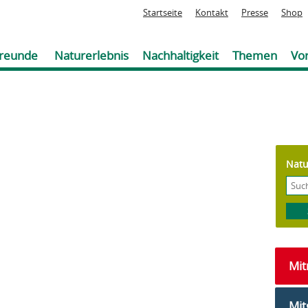
Jump to navigation
Startseite
Kontakt
Presse
Shop
reunde
Naturerlebnis
Nachhaltigkeit
Themen
Vor
Natu
Mi
Mit