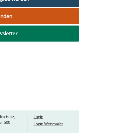
enden
sletter
ltschutz,
Login
er 500
Login Webmailer