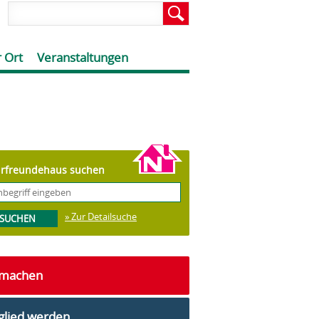
 Ort
Veranstaltungen
rfreundehaus suchen
» Zur Detailsuche
tmachen
glied werden