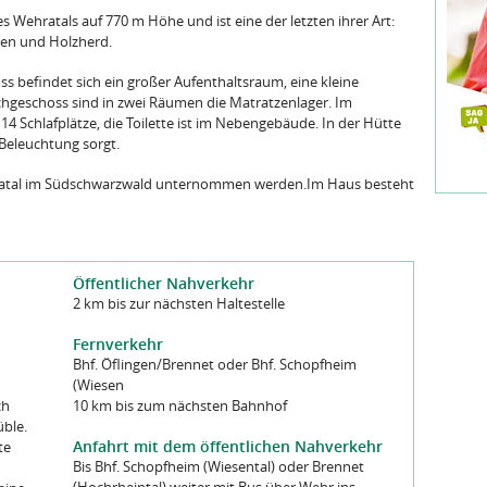
 Wehratals auf 770 m Höhe und ist eine der letzten ihrer Art:
en und Holzherd.
ss befindet sich ein großer Aufenthaltsraum, eine kleine
hgeschoss sind in zwei Räumen die Matratzenlager. Im
14 Schlafplätze, die Toilette ist im Nebengebäude. In der Hütte
r Beleuchtung sorgt.
tal im Südschwarzwald unternommen werden.Im Haus besteht
Öffentlicher Nahverkehr
2 km bis zur nächsten Haltestelle
Fernverkehr
Bhf. Öflingen/Brennet oder Bhf. Schopfheim
(Wiesen
ch
10 km bis zum nächsten Bahnhof
üble.
Anfahrt mit dem öffentlichen Nahverkehr
te
Bis Bhf. Schopfheim (Wiesental) oder Brennet
(Hochrheintal) weiter mit Bus über Wehr ins