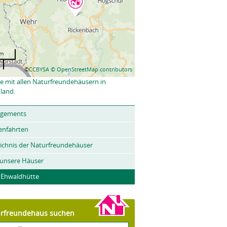
km
©
CCBYSA
© OpenStreetMap contributors
e mit allen Naturfreundehäusern in
land
.
ngements
enfahrten
ichnis der Naturfreundehäuser
 unsere Häuser
- Ehwaldhütte
rfreundehaus suchen