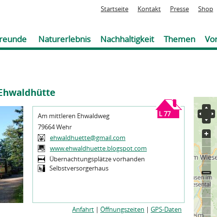
Jump to navigation
Startseite
Kontakt
Presse
Shop
reunde
Naturerlebnis
Nachhaltigkeit
Themen
Vor
Ehwaldhütte
Sie
sind
L 77
Am mittleren Ehwaldweg
hier
79664 Wehr
ehwaldhuette@gmail.com
www.ehwaldhuette.blogspot.com
Übernachtungsplätze vorhanden
Selbstversorgerhaus
Anfahrt
|
Öffnungszeiten
|
GPS-Daten