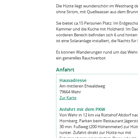
Die Hütte liegt wunderschön im Westhang des
ohne Strom, mit Quellwasser aus dem Brunn
Sie bietet ca.15 Personen Platz. Im Erdgescho
Kammer und die Küche mit Holzherd. Im Dac
vorderen Bereich befinden sich 6 und hinten 
ist eine Solaranlage installiert, die Nachts fü
Es können Wanderungen rund um das Wehra
ein generelles Rauchverbot
Anfahrt
Hausadresse
Am mittleren Ehwaldweg
79664 Wehr
Zur Karte
Anfahrt mit dem PKW
Von Wehr in 12 km via Rüttehof Altdorf na
Hornberg. Parken beim Restaurant Jägerst
30 min. Fußweg (200 Höhenmeter) zur Hüt
runter. Zufahrt direkt zur Hütte nur mit