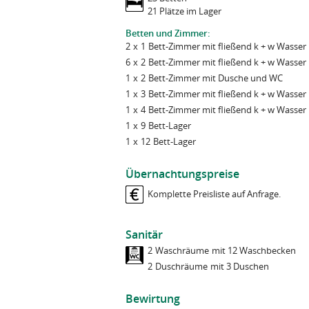
g
n
h
Personenzahl
Wir sichern Ihnen zu, dass Ihre Daten ve
21 Plätze im Lager
a
r
weitergegeben werden. Zugriff auf die Da
t
Datenschutzhinweis
Betten und Zimmer:
Bundesgeschäftsstelle und des Verlages, 
Bitte beachten Sie: Damit Ihr Anliegen bea
2
x
1
Bett-
Zimmer mit fließend k + w Wasser
Aufgaben benötigen und die sich zur Vers
zuständigen Betreiber*innen des jeweili
6
x
2
Bett-
Zimmer mit fließend k + w Wasser
Verarbeitung von Kontakt- und Anmeldef
Sie können jederzeit Auskunft über Ihre 
1
x
2
Bett-
Zimmer mit Dusche und WC
Webseite
.
Sie können jederzeit eine Sperrung, ggf. 
1
x
3
Bett-
Zimmer mit fließend k + w Wasser
Datenschutz Kenntnisnahme
*
1
x
4
Bett-
Zimmer mit fließend k + w Wasser
Näheres finden Sie in der
Datenschutzord
Ich habe den Datenschutzhinweis gel
1
x
9
Bett-
Lager
Datenschutz
*
1
x
12
Bett-
Lager
         _    _                  __
Ich habe den Datenschutzhinweis gel
        | |  | |                / _
  _ __  | |  | |   ___  __  __ | |_
 | '__| | |  | |  / _ \ \ \/ / |  _
Übernachtungspreise
  ______ __          __            
 | |    | |__| | |  __/  >  <  | | 
 |___  / \ \        / /            
 |_|     \____/   \___| /_/\_\ |_| 
    / /   \ \  /\  / /  __      __ 
Komplette Preisliste auf Anfrage.
   / /     \ \/  \/ /   \ \ /\ / / 
  / /__     \  /\  /     \ V  V /  
 /_____|     \/  \/       \_/\_/   
Code
*
Sanitär
Code
*
2
Waschräume
mit 12 Waschbecken
Bitte geben Sie den oben angezeigten ASCII-Bil
2
Duschräume
mit 3 Duschen
Bitte geben Sie den oben angezeigten ASCII-Bil
Bewirtung