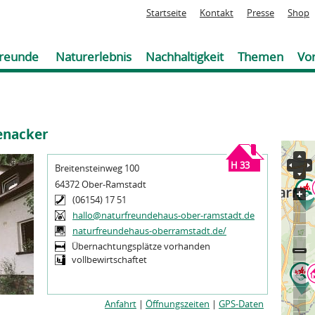
Jump to navigation
Startseite
Kontakt
Presse
Shop
reunde
Naturerlebnis
Nachhaltigkeit
Themen
Vor
enacker
Sie
sind
H 33
Breitensteinweg 100
hier
64372 Ober-Ramstadt
(06154) 17 51
hallo@naturfreundehaus-ober-ramstadt.de
naturfreundehaus-oberramstadt.de/
Übernachtungsplätze vorhanden
vollbewirtschaftet
Anfahrt
|
Öffnungszeiten
|
GPS-Daten