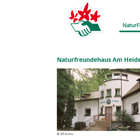
NaturF
Naturfreundehaus Am Heid
©
NF-Archiv