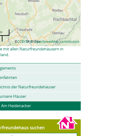
km
©
CCBYSA
© OpenStreetMap contributors
e mit allen Naturfreundehäusern in
land
.
ngements
enfahrten
ichnis der Naturfreundehäuser
 unsere Häuser
- Am Heidenacker
rfreundehaus suchen